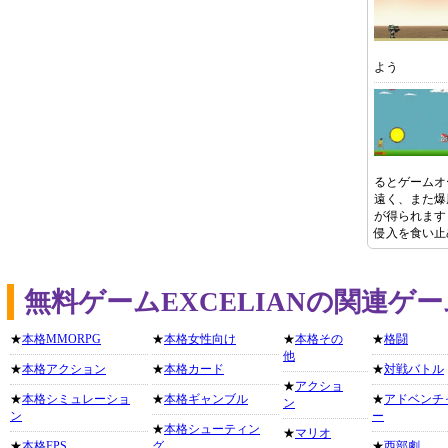
よう
るとゲームオ
遠く、また爆
が得られます
侵入を食い止
無料ゲームEXCELIANの関連ゲ
★
本格MMORPG
★
本格女性向け
★
本格その
★
格闘
他
★
本格アクション
★
本格カード
★
対戦バトル
★
アクショ
★
本格シミュレーショ
★
本格ギャンブル
★
アドベンチ
ン
ン
ー
★
本格シューティン
★
マリオ
★
本格FPS
グ
★
西部劇