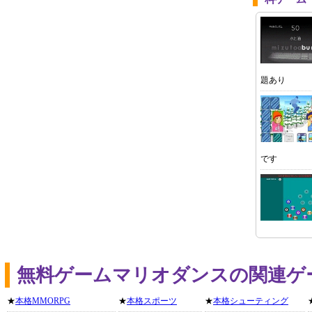
題あり
です
無料ゲームマリオダンスの関連ゲ
★
本格MMORPG
★
本格スポーツ
★
本格シューティング