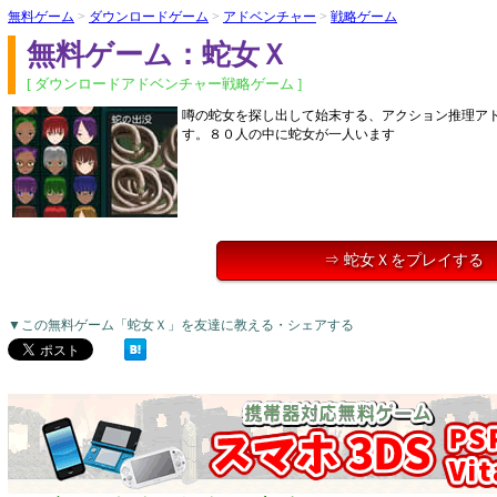
無料ゲーム
>
ダウンロードゲーム
>
アドベンチャー
>
戦略ゲーム
無料ゲーム：蛇女Ｘ
[ ダウンロードアドベンチャー戦略ゲーム ]
噂の蛇女を探し出して始末する、アクション推理ア
す。８０人の中に蛇女が一人います
⇒ 蛇女Ｘをプレイする
▼この無料ゲーム「蛇女Ｘ」を友達に教える・シェアする