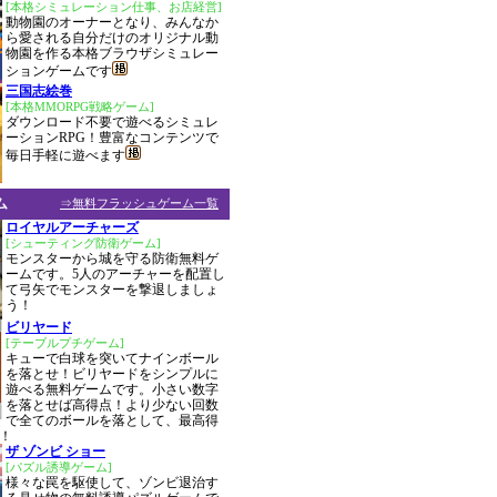
[本格シミュレーション仕事、お店経営]
動物園のオーナーとなり、みんなか
ら愛される自分だけのオリジナル動
物園を作る本格ブラウザシミュレー
ションゲームです
三国志絵巻
[本格MMORPG戦略ゲーム]
ダウンロード不要で遊べるシミュレ
ーションRPG！豊富なコンテンツで
毎日手軽に遊べます
ム
⇒無料フラッシュゲーム一覧
ロイヤルアーチャーズ
[シューティング防衛ゲーム]
モンスターから城を守る防衛無料ゲ
ームです。5人のアーチャーを配置し
て弓矢でモンスターを撃退しましょ
う！
ビリヤード
[テーブルプチゲーム]
キューで白球を突いてナインボール
を落とせ！ビリヤードをシンプルに
遊べる無料ゲームです。小さい数字
を落とせば高得点！より少ない回数
で全てのボールを落として、最高得
！
ザ ゾンビ ショー
[パズル誘導ゲーム]
様々な罠を駆使して、ゾンビ退治す