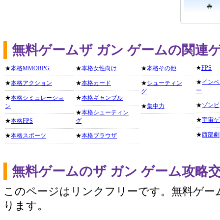
無料ゲームザ ガン ゲームの関連
★
FPS
★
本格MMORPG
★
本格女性向け
★
本格その他
★
インベ
★
本格アクション
★
本格カード
★
シューティン
ー
グ
★
本格シミュレーショ
★
本格ギャンブル
★
ゾンビ
ン
★
集中力
★
本格シューティン
★
宇宙ゲ
★
本格FPS
グ
★
西部劇
★
本格スポーツ
★
本格ブラウザ
無料ゲームのザ ガン ゲーム攻略
このページはリンクフリーです。無料ゲー
ります。