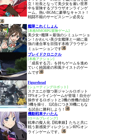
立！社長となって美少女を雇い世界
中を冒険するブラウザオンラインゲ
ーム。熱いBGMに豪華なキャスト！
戦闘不能のサービスシーン必見な
艦隊これくしょん
[本格MMORPG冒険ゲーム]
美少女×艦隊＝最強のシミュレーショ
ン！かわいい美少女艦隊と一緒に最
強の連合軍を目指す本格ブラウザシ
ミュレーションです
ブレイドクロニクル
[本格アクション]
「成長する刀」を持ちゲームを進め
ていく純国産の和風テイストのゲー
ムです
Figurehead
[シューティングロボット]
スクエニが放つ新ジャンルロボット
TPSオンラインゲームが登場！自分が
操作するロボットと2機の僚機の合計
3機を操り、1試合につき30機にもな
る試合に勝利しよう！
機動戦車チハたん
[ロールプレイング]
戦車の擬人化【戦車娘】たちと共に
戦う新感覚ディレクションRPGオン
ラインゲームです。