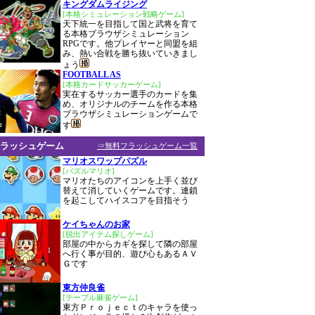
キングダムライジング
[本格シミュレーション戦略ゲーム]
天下統一を目指して国と武将を育て
る本格ブラウザシミュレーション
RPGです。他プレイヤーと同盟を組
み、熱い合戦を勝ち抜いていきまし
ょう
FOOTBALL AS
[本格カードサッカーゲーム]
実在するサッカー選手のカードを集
め、オリジナルのチームを作る本格
ブラウザシミュレーションゲームで
す
ラッシュゲーム
⇒無料フラッシュゲーム一覧
マリオスワップパズル
[パズルマリオ]
マリオたちのアイコンを上手く並び
替えて消していくゲームです。連鎖
を起こしてハイスコアを目指そう
ケイちゃんのお家
[脱出アイテム探しゲーム]
部屋の中からカギを探して隣の部屋
へ行く事が目的、遊び心もあるＡＶ
Ｇです
東方仲良雀
[テーブル麻雀ゲーム]
東方Ｐｒｏｊｅｃｔのキャラを使っ