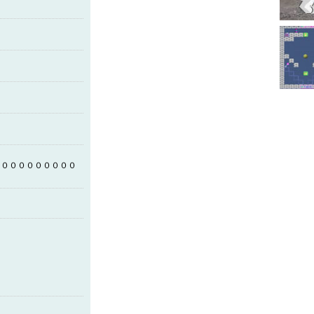
００００００００００