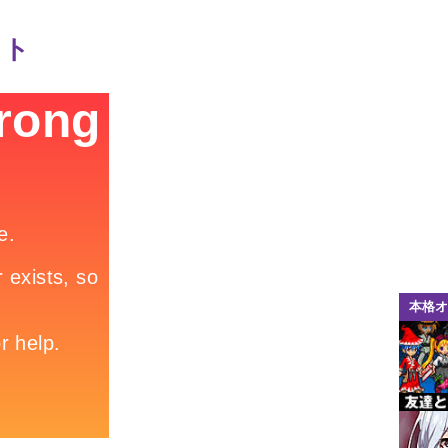
ット
本格オ