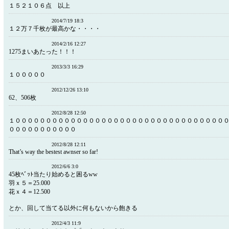
１５２１０６点 以上
2014/7/19 18:3
１２万７千枚が最高かな・・・・
2014/2/16 12:27
1275まいあたった！！！
2013/3/3 16:29
１０００００
2012/12/26 13:10
62、506枚
2012/8/28 12:50
１００００００００００００００００００００００００００００００００００
０００００００００００
2012/8/28 12:11
That’s way the bestest awnser so far!
2012/6/6 3:0
45枚ﾍﾞｯﾄ当たり始めると困るww
羽ｘ５＝25.000
花ｘ４＝12.500
とか、回して当てる以外に何もないから飽きる
2012/4/3 11:9