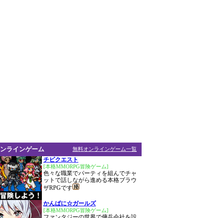
ンラインゲーム
無料オンラインゲーム一覧
チビクエスト
[本格MMORPG冒険ゲーム]
色々な職業でパーティを組んでチャ
ットで話しながら進める本格ブラウ
ザRPGです
かんぱに☆ガールズ
[本格MMORPG冒険ゲーム]
ファンタジーの世界で傭兵会社を設