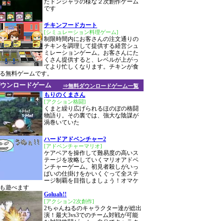
たドンジャラの様な２次創作ゲーム
です
チキンフードカート
[シミュレーション料理ゲーム]
制限時間内にお客さんの注文通りの
チキンを調理して提供する経営シュ
ミレーションゲーム。お客さんにた
くさん提供すると、レベルが上がっ
てより忙しくなります。チキンが食
る無料ゲームです。
ウンロードゲーム
⇒無料ダウンロードゲーム一覧
もりのくまさん
[アクション格闘]
くまと繰り広げられるほのぼの格闘
物語り。その裏では、強大な陰謀が
渦巻いていた
ハードアドベンチャー2
[アドベンチャーマリオ]
ケアベアを操作して難易度の高いス
テージを攻略していくマリオアドベ
ンチャーゲーム。初見者殺しがいっ
ぱいの仕掛けをかいくぐって全ステ
ージ制覇を目指しましょう！オマケ
も遊べます
Goluah!!
[アクション2次創作]
2ちゃんねるのキャラクター達が総出
演！最大3vs3でのチーム対戦が可能