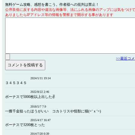
無料ゲーム攻略、感想を書こう。作者様への批判は禁止！
公序良俗に反する内容や違法な画像等、法にふれる画像のアップには気をつけ
ありましたらIPアドレス等の情報を警察まで開示する事があります
>>最近コ
2024/1/11 19:14
３４５３４５
2022/8/22 2:46
ボーナスで5000枚以上出した✌
2018/5/7 7:9
一獲千金狙ったほうがいい コカトリスや怪獣に猫(=‘ｘ‘=)
2015/4/17 16:47
ボーナスで3200枚とった
2014/7/20 0:39