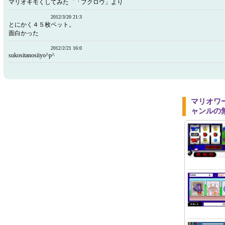
マリオキモくしてみた゜「フクロウ」より
2012/3/20 21:3
とにかく４５枚ベット。
面白かった
2012/2/21 16:0
sukositanosiiyo^p^
マリオワ
ャンルの