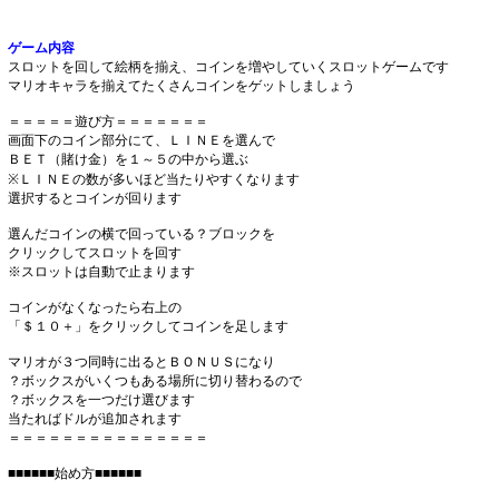
ゲーム内容
スロットを回して絵柄を揃え、コインを増やしていくスロットゲームです
マリオキャラを揃えてたくさんコインをゲットしましょう
＝＝＝＝＝遊び方＝＝＝＝＝＝＝
画面下のコイン部分にて、ＬＩＮＥを選んで
ＢＥＴ（賭け金）を１～５の中から選ぶ
※ＬＩＮＥの数が多いほど当たりやすくなります
選択するとコインが回ります
選んだコインの横で回っている？ブロックを
クリックしてスロットを回す
※スロットは自動で止まります
コインがなくなったら右上の
「＄１０＋」をクリックしてコインを足します
マリオが３つ同時に出るとＢＯＮＵＳになり
？ボックスがいくつもある場所に切り替わるので
？ボックスを一つだけ選びます
当たればドルが追加されます
＝＝＝＝＝＝＝＝＝＝＝＝＝＝＝
■■■■■■始め方■■■■■■