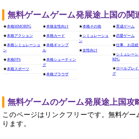
無料ゲームゲーム発展途上国の関
★
本格MMORPG
★
本格女性向け
★
本格その他
★
育成ゲーム
★
本格アクション
★
本格カード
★
シミュレーショ
★
恋愛ゲーム
ン
★
本格シミュレーショ
★
本格ギャンブ
★
仕事、お店経
ン
ル
★
女性向け
★
シミュレーシ
RPG
★
本格FPS
★
本格シューティン
グ
★
ロールプレイ
★
本格スポーツ
グ
★
本格ブラウザ
無料ゲームのゲーム発展途上国攻
このページはリンクフリーです。無料ゲー
ります。