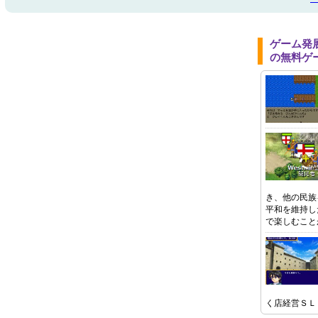
ゲーム発
の無料ゲ
き、他の民族
平和を維持し
で楽しむこと
く店経営ＳＬ