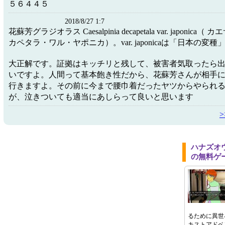
５６４４５
2018/8/27 1:7
花蘇芳グラジオラス Caesalpinia decapetala var. japonic
カペタラ・ワル・ヤポニカ）。var. japonicaは「日本の変
大正解です。証拠はキッチリと残して、被害者気取ったら
いですよ。人間って基本飽き性だから、花蘇芳さんが相手
行きますよ。その前に今まで腰巾着だったヤツからやられ
が、泣きついても適当にあしらって良いと思います
ハナズオ
の無料ゲ
るために異世
キストアドベ