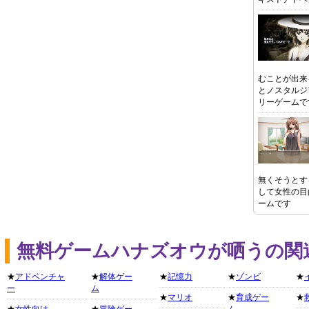
むことが出来
とノスタルジ
リーゲームで
無くそうとす
して女性の目
ームです
無料ゲームハナズオウが哂うの関
★
アドベンチャ
★
解体ゲー
★
記憶力
★
ゾンビ
★
ー
ム
★
マリオ
★
育成ゲー
★