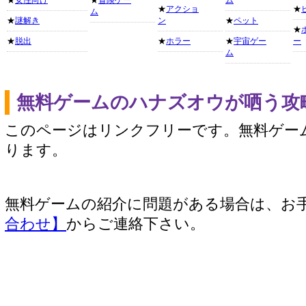
★
女性向け
★
冒険ゲー
ム
★
アクショ
★
ム
★
謎解き
ン
★
ペット
★
★
脱出
★
ホラー
★
宇宙ゲー
ー
ム
無料ゲームのハナズオウが哂う攻
このページはリンクフリーです。無料ゲー
ります。
無料ゲームの紹介に問題がある場合は、お
合わせ】
からご連絡下さい。