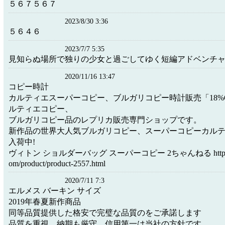
５６７５６７
2023/8/30 3:36
５６４６
2023/7/7 5:35
見知らぬ場所で独りの少女と過ごしてゆく短編アドベンチ
2020/11/16 13:47
コピー時計
カルティエスーパーコピー、ブルガリコピー時計販売「18%
ルティエコピー、
ブルガリコピー品のレプリカ販売専門ショップです。
新作品の世界大人気ブルガリコピー、スーパーコピーカル
入荷中!
ヴィトン ショルダーバッグ スーパーコピー 2ちゃんねる https://w
om/product/product-2557.html
2020/7/11 7:3
エルメス バーキン サイズ
2019年春夏新作商品
同等品質提供した格安で完璧な品質のをご承諾します
品質を重視、納期も厳守、信用第一は当社の方針です