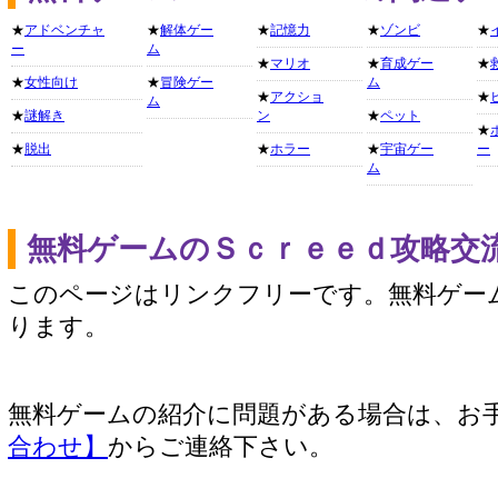
★
アドベンチャ
★
解体ゲー
★
記憶力
★
ゾンビ
★
ー
ム
★
マリオ
★
育成ゲー
★
★
女性向け
★
冒険ゲー
ム
★
アクショ
★
ム
★
謎解き
ン
★
ペット
★
★
脱出
★
ホラー
★
宇宙ゲー
ー
ム
無料ゲームのＳｃｒｅｅｄ攻略交
このページはリンクフリーです。無料ゲー
ります。
無料ゲームの紹介に問題がある場合は、お
合わせ】
からご連絡下さい。