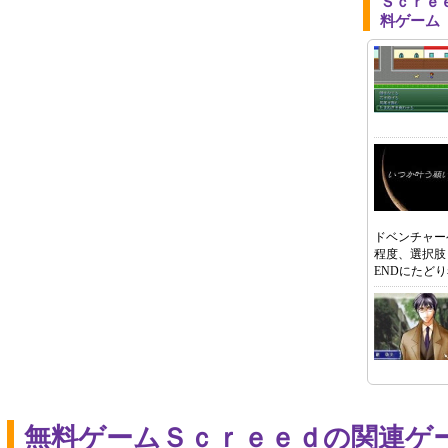
Ｓｃｒｅ
料ゲーム
ドベンチャー
程度、選択肢
ENDにたど
無料ゲームＳｃｒｅｅｄの関連ゲ