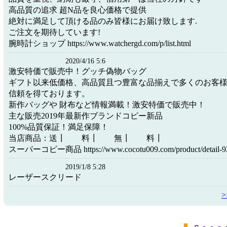
高品質の追求 超N品を良心価格で提供
絶対に満足して頂ける品のみ皆様にお届け致します.
ご注文を期待しています!
腕時計ショップ https://www.watchergd.com/p/list.html
2020/4/16 5:6
激安特価で販売中！グッチ偽物バッグ
ギフト以来低価格、高品質且つ豊富な品揃えで多くのお客
信頼を得ております。
新作バッグや 財布など情報満載！激安特価で販売中！
主な販売2019年最新作ブランドコピー新品
100%品質保証！満足保障！
当店商品：送┃ 料┃ 無┃ 料┃
スーパーコピー商品 https://www.cocotu009.com/product/detail-92
2019/1/8 5:28
レーザースクリード