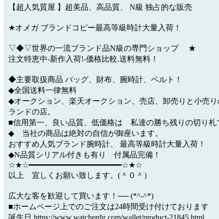
【超人気質屋 】超美品、高品質、 N級 独占的な販売
★オメガ ブランドコピー最高等級時計大量入荷！
▽◆▽世界の一流ブランド品N級の専門ショップ ★
注文特恵中-新作入荷!-価格比較.送料無料！
◆主要取扱商品 バッグ、財布、腕時計、ベルト！
◆全国送料一律無料
◆オークション、楽天オークション、売店、卸売りと小売り
ランドの店。
■信用第一、良い品質、低価格は 私達の勝ち残りの切り札
◆ 当社の商品は絶対の自信が御座います。
おすすめ人気ブランド腕時計、 最高等級時計大量入荷！
◆N品質シリアル付きも有り 付属品完備！
☆★☆━━━━━━━━━━━━━━━━━━━☆★☆
以上 宜しくお願い致します。(＾０＾）
広大な客を歓迎して買います！── (*^-^*)
■ホームページ上でのご注文は24時間受け付けております
誕生日 https://www.watcherdg.com/wallet/product-21845.html