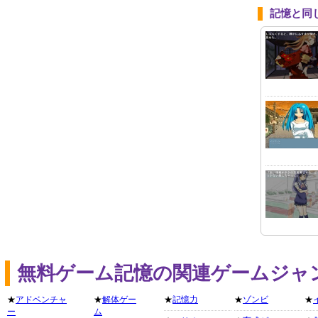
記憶と同
無料ゲーム記憶の関連ゲームジャ
★
アドベンチャ
★
解体ゲー
★
記憶力
★
ゾンビ
★
ー
ム