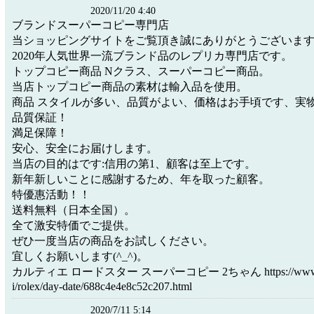
2020/11/20 4:40
ブランドスーパーコピー専門店
当ショッピングサイトをご覧頂き誠にありがとうございま
2020年人気世界一流ブランド品のレプリカ専門店です。
トップコピー商品 Nクラス、スーパーコピー商品。
当店トップコピー商品の素材は輸入品を使用。
商品 スタイルが多い、品質がよい、価格はお手頃です、実
品質保証！
満足保障！
安心、安全にお届けします。
当店の目的はです:信用の第1、顧客は至上です。
新年新しいことに感謝するため、年を取った顧客。
特優惠活動！！
送料無料（日本全国）。
全て激安特価でご提供。
ぜひ一度当店の商品をお試しください。
宜しくお願いします(^_^)。
カルティエ ロードスター スーパーコピー 2ちゃん https://www.kopi
i/rolex/day-date/688c4e4e8c52c207.html
2020/7/11 5:14