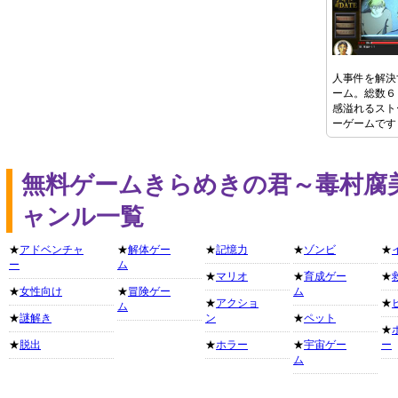
人事件を解決
ーム。総数６
感溢れるスト
ーゲームです
無料ゲームきらめきの君～毒村腐
ャンル一覧
★
アドベンチャ
★
解体ゲー
★
記憶力
★
ゾンビ
★
ー
ム
★
マリオ
★
育成ゲー
★
★
女性向け
★
冒険ゲー
ム
★
アクショ
★
ム
★
謎解き
ン
★
ペット
★
★
脱出
★
ホラー
★
宇宙ゲー
ー
ム