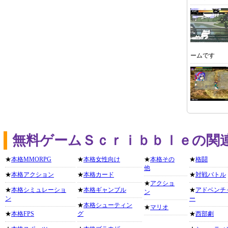
ームです
無料ゲームＳｃｒｉｂｂｌｅの関
★
本格MMORPG
★
本格女性向け
★
本格その
★
格闘
他
★
本格アクション
★
本格カード
★
対戦バトル
★
アクショ
★
本格シミュレーショ
★
本格ギャンブル
★
アドベンチ
ン
ン
ー
★
本格シューティン
★
マリオ
★
本格FPS
グ
★
西部劇