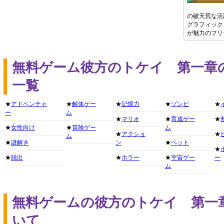
の破天荒な活
グラフィック
が魅力のフリ
無料ゲーム彼方のトケイ 第一章
一覧
★
アドベンチャ
★
解体ゲー
★
記憶力
★
ゾンビ
★
ー
ム
★
マリオ
★
育成ゲー
★
★
女性向け
★
冒険ゲー
ム
★
アクショ
★
ム
★
謎解き
ン
★
ペット
★
★
脱出
★
ホラー
★
宇宙ゲー
ー
ム
無料ゲームの彼方のトケイ 第一
いて