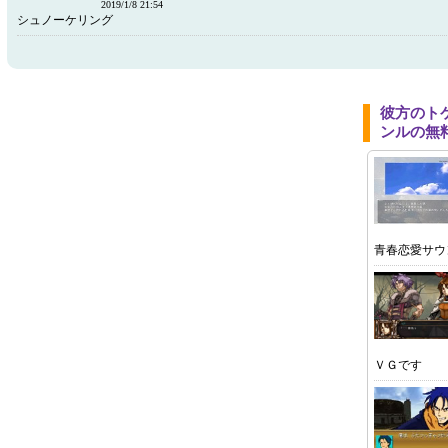
2019/1/8 21:54
シュノーケリング
彼方のト
ンルの無
青春恋愛サウ
ＶＧです