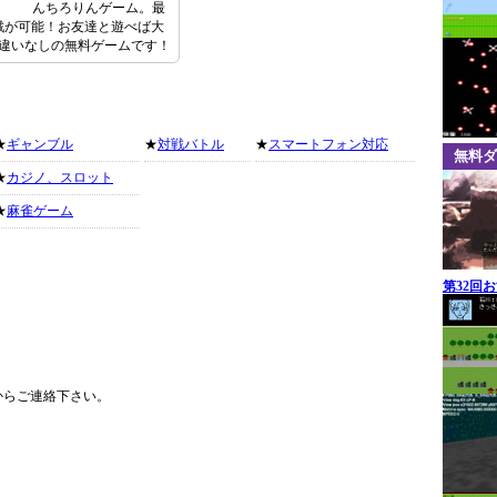
んちろりんゲーム。最
戦が可能！お友達と遊べば大
違いなしの無料ゲームです！
★
ギャンブル
★
対戦バトル
★
スマートフォン対応
無料ダ
★
カジノ、スロット
★
麻雀ゲーム
第32回
からご連絡下さい。