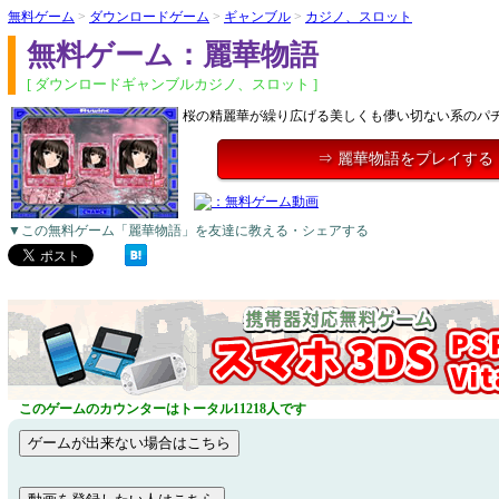
無料ゲーム
>
ダウンロードゲーム
>
ギャンブル
>
カジノ、スロット
無料ゲーム：麗華物語
[ ダウンロードギャンブルカジノ、スロット ]
桜の精麗華が繰り広げる美しくも儚い切ない系のパ
⇒ 麗華物語をプレイする
▼この無料ゲーム「麗華物語」を友達に教える・シェアする
このゲームのカウンターはトータル11218人です