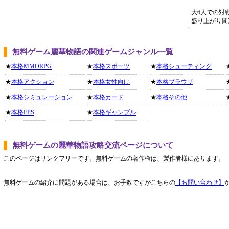
大6人での対
盛り上がり間
無料ゲーム麗華物語の関連ゲームジャンル一覧
★
本格MMORPG
★
本格スポーツ
★
本格シューティング
★
本格アクション
★
本格女性向け
★
本格ブラウザ
★
本格シミュレーション
★
本格カード
★
本格その他
★
本格FPS
★
本格ギャンブル
無料ゲームの麗華物語攻略交流ページについて
このページはリンクフリーです。無料ゲームの著作権は、製作者様にあります。
無料ゲームの紹介に問題がある場合は、お手数ですがこちらの
【お問い合わせ】