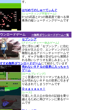
す。
はぢめてのしゅーてぃんぐ
[シューティング宇宙ゲーム]
6つの武器と4つの難易度で遊べる弾
幕系の縦シューティングゲームです
ウンロードゲーム
⇒無料ダウンロードゲーム一覧
セブンシア
[アドベンチャー一休みゲーム]
空に浮かぶ町「セブンシア」に住む
少女が主人公で、エンディングが13
種類もあるアドベンチャーゲームで
す。ギャグを織り交ぜながら展開さ
れる熱いシナリオを楽しみましょう
おすすめ無料ダウンロードゲーム
にて紹介しています
売れないＲＰＧの世界に入っちゃう
ゲーム
[ロールプレイング]
ごく普通のサラリーマンである主人
公が売れないＲＰＧの世界に引きず
り込まれてしまうゲームです
Ｄｏｇｙａｕｎ！
[レース]
引退した主人公が自分の記録を乗り
越えるために再びマシンに乗るゲー
ムです