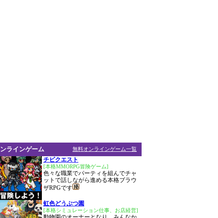
ンラインゲーム
無料オンラインゲーム一覧
チビクエスト
[本格MMORPG冒険ゲーム]
色々な職業でパーティを組んでチャ
ットで話しながら進める本格ブラウ
ザRPGです
虹色どうぶつ園
[本格シミュレーション仕事、お店経営]
動物園のオーナーとなり、みんなか