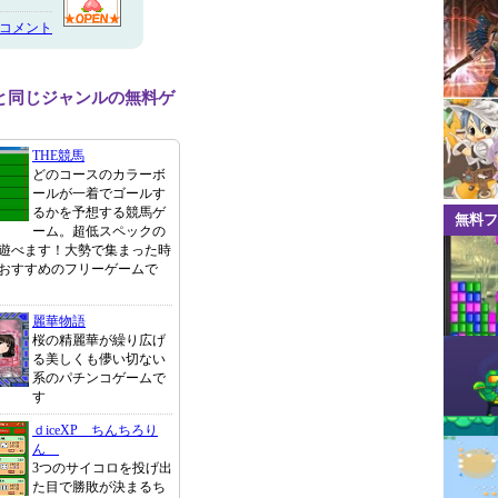
のコメント
と同じジャンルの無料ゲ
THE競馬
どのコースのカラーボ
ールが一着でゴールす
るかを予想する競馬ゲ
無料フ
ーム。超低スペックの
遊べます！大勢で集まった時
おすすめのフリーゲームで
麗華物語
桜の精麗華が繰り広げ
る美しくも儚い切ない
系のパチンコゲームで
す
ｄiceXP ちんちろり
ん
3つのサイコロを投げ出
た目で勝敗が決まるち