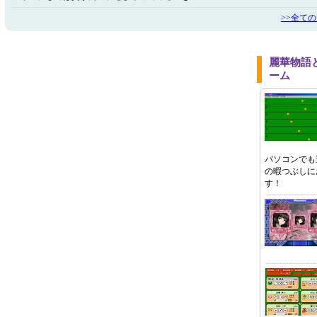
>>全て
麗華物語
ーム
パソコンでも
の暇つぶしに
す！