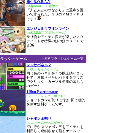
新生R.O.H.A.N
[本格MMORPG冒険ゲーム]
「人と人とのつながり」に重点を置
いて作られた、３ＤのＭＭＯＲＰＧ
です！
エンジェルラブオンライン
[本格MMORPG冒険ゲーム]
乗り物やアイテム採取が楽しい２Ｄ
ティストが特徴のほのぼのＲＰＧで
す
ラッシュゲーム
⇒無料フラッシュゲーム一覧
レンサパネル２
[パズルセイムゲーム]
同じ色のパネルを４つ以上隣り合わ
せて、連鎖させたいパネルをマウス
でクリック！カーソル使用の落ちも
のゲーム
1 Shot Exterminator
[シューティングロボット]
ショットガンを取りに行き1回で標的
を倒す無料ゲームです。
シャボン玉割り
[ミニゲーム一休みゲーム]
空に浮かぶシャボン玉をアイテムを
利用して連鎖させて割るゲームで