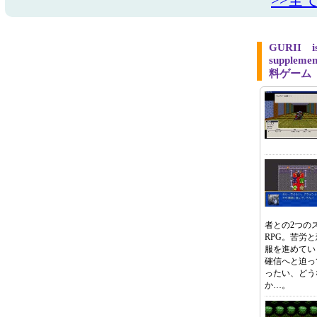
>>全
GURII i
supple
料ゲーム
者との2つの
RPG。苦労
服を進めてい
確信へと迫っ
ったい、どう
か…。