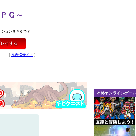
ＰＧ～
クションＲＰＧです
プレイする
[
作者様サイト
]
本格オンラインゲー