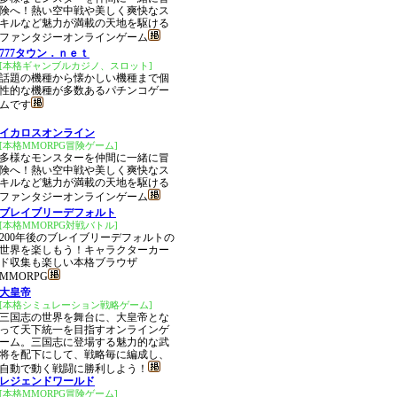
険へ！熱い空中戦や美しく爽快なス
キルなど魅力が満載の天地を駆ける
ファンタジーオンラインゲーム
777タウン．ｎｅｔ
[本格ギャンブルカジノ、スロット]
話題の機種から懐かしい機種まで個
性的な機種が多数あるパチンコゲー
ムです
イカロスオンライン
[本格MMORPG冒険ゲーム]
多様なモンスターを仲間に一緒に冒
険へ！熱い空中戦や美しく爽快なス
キルなど魅力が満載の天地を駆ける
ファンタジーオンラインゲーム
ブレイブリーデフォルト
[本格MMORPG対戦バトル]
200年後のブレイブリーデフォルトの
世界を楽しもう！キャラクターカー
ド収集も楽しい本格ブラウザ
MMORPG
大皇帝
[本格シミュレーション戦略ゲーム]
三国志の世界を舞台に、大皇帝とな
って天下統一を目指すオンラインゲ
ーム。三国志に登場する魅力的な武
将を配下にして、戦略毎に編成し、
自動で動く戦闘に勝利しよう！
レジェンドワールド
[本格MMORPG冒険ゲーム]