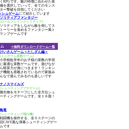
くRPGです。敵の特徴に合わせた装
備を選択していって、全てのモンス
ター撃破を目指してください
ッシュゲーム
にて紹介しています
ソリティアファンタジー
[ロールプレイングソリティア]
ソリティアをしながら敵を倒してス
トーリーを進めるファンタジー風ト
ランプゲームです
ーム
⇒無料ダウンロードゲーム一覧
けいさんゲーム＜たしざん編＞
[ミニゲーム算数ゲーム]
小学校低学年のお子様の算数の学習
に最適な算数ゲームです。遊びなが
ら暗算力が身につきます！ランキン
グ機能も搭載されているので家族み
んなで遊んでみるのも楽しいです
ナノスマイルズ
[シューティングプチゲーム]
微生物をモチーフにした全方位シュ
ーティングゲームです。全１６面！
鳥竜
[シューティング飛行機]
戦闘機を操作する、全５ステージの
旧CAVE風な弾幕シューティングゲー
ムです