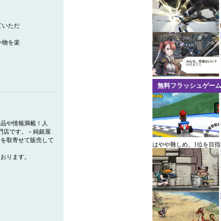
ていただ
い物を楽
無料フラッシュゲー
商品や情報満載！人
門店です。－純銀屋
ムを取寄せて販売して
はやや難しめ。1位を目
ております。