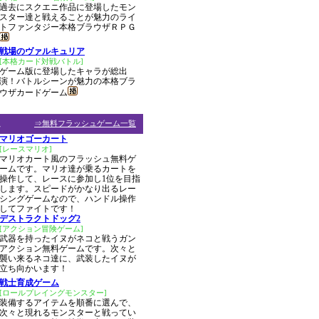
過去にスクエニ作品に登場したモン
スター達と戦えることが魅力のライ
トファンタジー本格ブラウザＲＰＧ
戦場のヴァルキュリア
[本格カード対戦バトル]
ゲーム版に登場したキャラが総出
演！バトルシーンが魅力の本格ブラ
ウザカードゲーム
ム
⇒無料フラッシュゲーム一覧
マリオゴーカート
[レースマリオ]
マリオカート風のフラッシュ無料ゲ
ームです。マリオ達が乗るカートを
操作して、レースに参加し1位を目指
します。スピードがかなり出るレー
シングゲームなので、ハンドル操作
指してファイトです！
デストラクトドッグ2
[アクション冒険ゲーム]
武器を持ったイヌがネコと戦うガン
アクション無料ゲームです。次々と
襲い来るネコ達に、武装したイヌが
立ち向かいます！
戦士育成ゲーム
[ロールプレイングモンスター]
装備するアイテムを順番に選んで、
次々と現れるモンスターと戦ってい