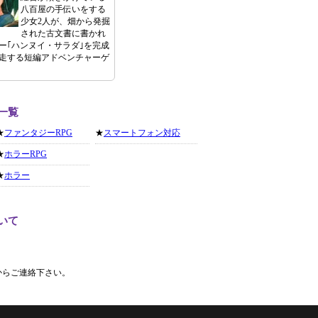
八百屋の手伝いをする
少女2人が、畑から発掘
された古文書に書かれ
ー｢ハンヌイ・サラダ｣を完成
走する短編アドベンチャーゲ
一覧
★
ファンタジーRPG
★
スマートフォン対応
★
ホラーRPG
★
ホラー
いて
からご連絡下さい。