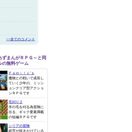
>>全てのコメント
あずまんがＲＰＧ～と同
ルの無料ゲーム
Ｆａｍｉｌｙ’ｓ
魔物との戦いで成長し
ていく少年の、ミッシ
ョンクリア型アクショ
ンＲＰＧです
毛刈り２
羊の毛を刈る為冒険に
出る、ギャク要素満載
の短編ＲＰＧです
シリアの冒険
経営が傾きかけている