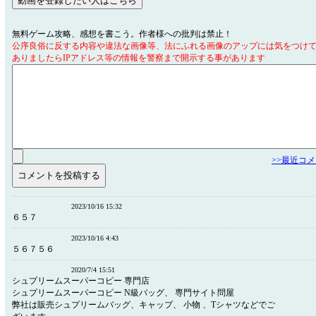
無料ゲーム攻略、感想を書こう。作者様への批判は禁止！
公序良俗に反する内容や違法な画像等、法にふれる画像のアップには気をつけ
ありましたらIPアドレス等の情報を警察まで開示する事があります
>>最近コ
2023/10/16 15:32
６５７
2023/10/16 4:43
５６７５６
2020/7/4 15:51
シュプリームスーパーコピー 専門店
シュプリームスーパーコピー N級バッグ、 専門サイト問屋
弊社は販売シュプリームバッグ、キャップ、 小物 、Tシャツなどでご