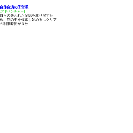
自作自演の子守唄
[アドベンチャー]
自らの失われた記憶を取り戻すた
め、館の中を模索し始める…クリア
の制限時間が３分！