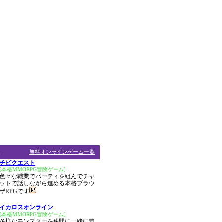
ム
無料オンラインゲーム一覧
チビクエスト
[本格MMORPG冒険ゲーム]
色々な職業でパーティを組んでチャ
ットで話しながら進める本格ブラウ
ザRPGです
イカロスオンライン
[本格MMORPG冒険ゲーム]
多様なモンスターを仲間に一緒に冒