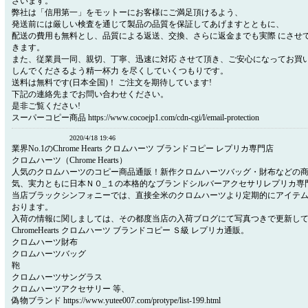
ざいます。
弊社は「信用第一」をモットーにお客様にご満足頂けるよう、
発送前には厳しい検査を通じて製品の品質を保証してあげますとともに、
配送の費用も無料とし、品質による返送、交換、さらに返金までも実際 にさせ
きます。
また、従業員一同、親切、丁寧、迅速に対応 させて頂き、ご安心になってお買
しんでくださるよう精一杯力 を尽くしていくつもりです。
送料は無料です(日本全国)！ ご注文を期待しています!
下記の連絡先までお問い合わせください。
是非ご覧ください!
スーパーコピー商品 https://www.cocoejp1.com/cdn-cgi/l/email-protection
2020/4/18 19:46
業界No.1のChrome Hearts クロムハーツ ブランドコピー レプリカ専門店
クロムハーツ（Chrome Hearts）
人気のクロムハーツのコピー商品通販！新作クロムハーツバッグ・財布などの
気、実力ともに日本Ｎ０_１の本格的なブランドシルバーアクセサリレプリカ専
当店ブラックシンフォニーでは、直接全米のクロムハーツより定期的にアイテ
おります。
入荷の情報に関しましては、その都度当店の入荷ブログにて写真つきで更新し
ChromeHearts クロムハーツ ブランドコピー Ｓ級 レプリカ通販。
クロムハーツ財布
クロムハーツバッグ
鞄
クロムハーツサングラス
クロムハーツアクセサリー 等、
偽物ブランド https://www.yutee007.com/protype/list-199.html