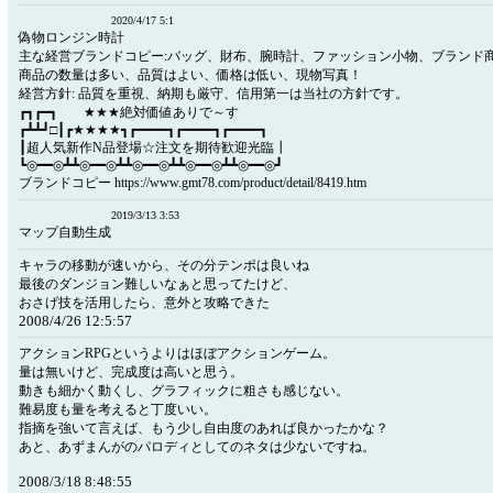
2020/4/17 5:1
偽物ロンジン時計
主な経営ブランドコピー:バッグ、財布、腕時計、ファッション小物、ブランド
商品の数量は多い、品質はよい、価格は低い、現物写真！
経営方針: 品質を重視、納期も厳守、信用第一は当社の方針です。
┏┓┏━┓ ★★★絶対価値ありで～す
┏┻┻┛□┃┏★★★★┓┏━━━━┓┏━━━━┓┏━━━━┓
┃超人気新作N品登場☆注文を期待歓迎光臨┃
┗◎━━◎┻┻◎━━◎┻┻◎━━◎┻┻◎━━◎┻┻◎━━◎┛
ブランドコピー https://www.gmt78.com/product/detail/8419.htm
2019/3/13 3:53
マップ自動生成
キャラの移動が速いから、その分テンポは良いね
最後のダンジョン難しいなぁと思ってたけど、
おさげ技を活用したら、意外と攻略できた
2008/4/26 12:5:57
アクションRPGというよりはほぼアクションゲーム。
量は無いけど、完成度は高いと思う。
動きも細かく動くし、グラフィックに粗さも感じない。
難易度も量を考えると丁度いい。
指摘を強いて言えば、もう少し自由度のあれば良かったかな？
あと、あずまんがのパロディとしてのネタは少ないですね。
2008/3/18 8:48:55