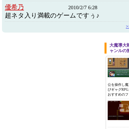
優希乃
2010/2/7 6:28
超ネタ入り満載のゲームですぅ♪
大魔導大
ャンルの
公を操作し魔
びギャグRP
おすすめのフ