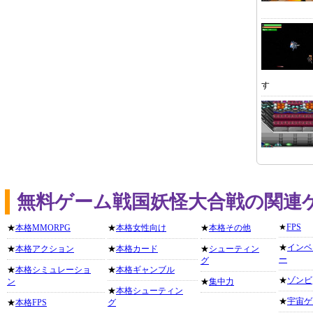
す
無料ゲーム戦国妖怪大合戦の関連
★
FPS
★
本格MMORPG
★
本格女性向け
★
本格その他
★
インベ
★
本格アクション
★
本格カード
★
シューティン
ー
グ
★
本格シミュレーショ
★
本格ギャンブル
★
ゾンビ
ン
★
集中力
★
本格シューティン
★
宇宙ゲ
★
本格FPS
グ