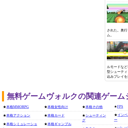
された。奥行
ム。
ルモードなど
型シューティ
込みプレイを
無料ゲームヴォルクの関連ゲーム
★
FPS
★
本格MMORPG
★
本格女性向け
★
本格その他
★
インベ
★
本格アクション
★
本格カード
★
シューティン
ー
グ
★
本格シミュレーショ
★
本格ギャンブル