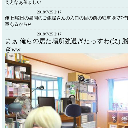
ええなぁ羨ましい
2018/7/25 2:17
俺 日曜日の昼間のご飯屋さんの入口の目の前の駐車場で7時
事あるからw
2018/7/25 2:17
まぁ 俺らの居た場所強過ぎたっすわ(笑) 
ぎww