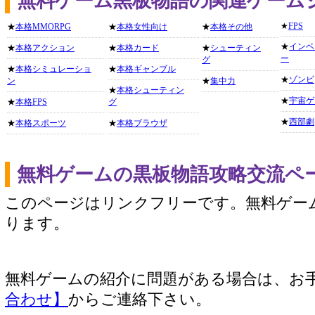
無料ゲーム黒板物語の関連ゲーム
★
FPS
★
本格MMORPG
★
本格女性向け
★
本格その他
★
インベ
★
本格アクション
★
本格カード
★
シューティン
ー
グ
★
本格シミュレーショ
★
本格ギャンブル
★
ゾンビ
ン
★
集中力
★
本格シューティン
★
宇宙ゲ
★
本格FPS
グ
★
西部劇
★
本格スポーツ
★
本格ブラウザ
無料ゲームの黒板物語攻略交流ペ
このページはリンクフリーです。無料ゲー
ります。
無料ゲームの紹介に問題がある場合は、お
合わせ】
からご連絡下さい。