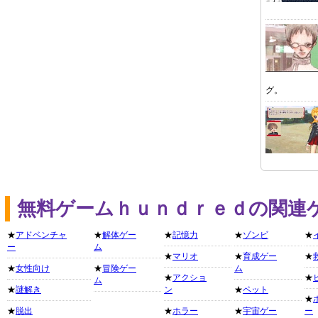
グ。
無料ゲームｈｕｎｄｒｅｄの関連
★
アドベンチャ
★
解体ゲー
★
記憶力
★
ゾンビ
★
ー
ム
★
マリオ
★
育成ゲー
★
★
女性向け
★
冒険ゲー
ム
★
アクショ
★
ム
★
謎解き
ン
★
ペット
★
★
脱出
★
ホラー
★
宇宙ゲー
ー