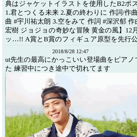
典はジャケットイラストを使用したB2ポ
1.君とつくる未来 2.夏の終わりに 作詞/作曲
曲 #宇川祐太朗 3.空をみて 作詞 #深沢郁 作
宏樹 ジョジョの奇妙な冒険 黄金の風】12
ッ…!! A賞とB賞のフィギュア原型を先行
2018/8/28 12:47
ut先生の最高にかっこいい登場曲をピアノ
た 練習中につき途中で切れてます