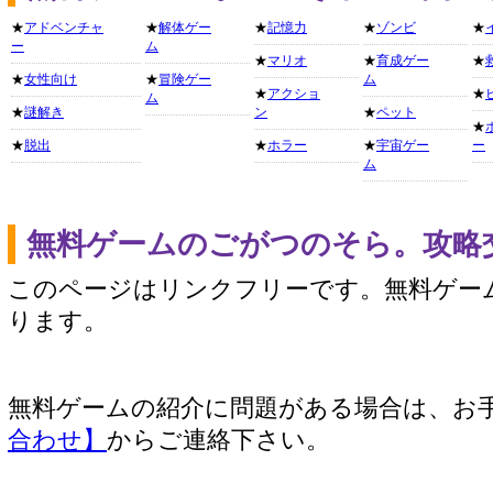
★
アドベンチャ
★
解体ゲー
★
記憶力
★
ゾンビ
★
ー
ム
★
マリオ
★
育成ゲー
★
★
女性向け
★
冒険ゲー
ム
★
アクショ
★
ム
★
謎解き
ン
★
ペット
★
★
脱出
★
ホラー
★
宇宙ゲー
ー
ム
無料ゲームのごがつのそら。攻略
このページはリンクフリーです。無料ゲー
ります。
無料ゲームの紹介に問題がある場合は、お
合わせ】
からご連絡下さい。