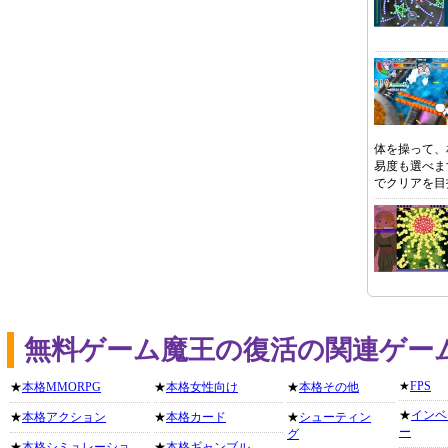
体を操って、
易度も選べま
でクリアを目
無料ゲーム魔王の復活の関連ゲー
★
FPS
★
本格MMORPG
★
本格女性向け
★
本格その他
★
インベ
★
本格アクション
★
本格カード
★
シューティン
ー
グ
★
本格シミュレーショ
★
本格ギャンブル