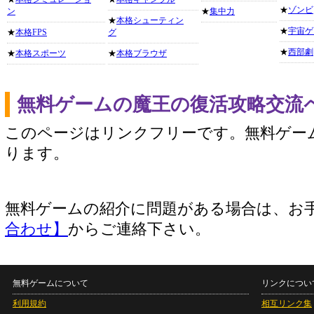
★
ゾンビ
ン
★
集中力
★
本格シューティン
★
宇宙ゲ
★
本格FPS
グ
★
西部劇
★
本格スポーツ
★
本格ブラウザ
無料ゲームの魔王の復活攻略交流
このページはリンクフリーです。無料ゲー
ります。
無料ゲームの紹介に問題がある場合は、お
合わせ】
からご連絡下さい。
無料ゲームについて
リンクについ
利用規約
相互リンク集