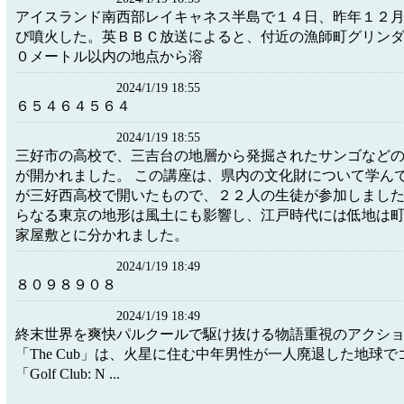
アイスランド南西部レイキャネス半島で１４日、昨年１２
び噴火した。英ＢＢＣ放送によると、付近の漁師町グリン
０メートル以内の地点から溶
2024/1/19 18:55
６５４６４５６４
2024/1/19 18:55
三好市の高校で、三吉台の地層から発掘されたサンゴなど
が開かれました。 この講座は、県内の文化財について学ん
が三好西高校で開いたもので、２２人の生徒が参加しまし
らなる東京の地形は風土にも影響し、江戸時代には低地は
家屋敷とに分かれました。
2024/1/19 18:49
８０９８９０８
2024/1/19 18:49
終末世界を爽快パルクールで駆け抜ける物語重視のアクション 
「The Cub」は、火星に住む中年男性が一人廃退した地球
「Golf Club: N ...