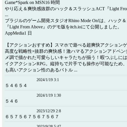
Game*Spark on MSN16 時間
やり応え＆爽快感抜群のハック＆スラッシュACT『Light From
...
ブラジルのゲーム開発スタジオRhino Mode On!は、ハック
『Light From Above』のデモ版をitch.ioにて公開しました。
AppMedia1 日
【アクションおすすめ】スマホで遊べる超爽快アクションゲーム
高度な戦略性×抜群の爽快感！激ハマるアクションアドベンチ
メ調で描かれた可愛らしいキャラたちが揃う！暇つぶしに
イクアクションRPG。縦持ちで片手でも操作が可能なため
も高いアクション性のあるバトル ...
2024/1/19 3:1
５４６５４
2024/1/19 1:30
５４６
2023/12/29 2:8
６５７５６７５６７５６７
2023/9/28 5:47