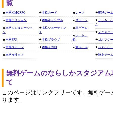
覧
★
本格MMORPG
★
本格カード
★
レース
★
野球ゲー
★
本格アクション
★
本格ギャンブル
★
スポーツ
★
サッカー
ム
★
本格シミュレーショ
★
本格シューティン
★
車ゲーム
ン
グ
★
テニスゲ
★
ボート、
★
本格FPS
★
本格ブラウザ
船
★
ゴルフゲ
★
本格スポーツ
★
本格その他
★
競馬、馬
★
バスケゲ
★
本格女性向け
★
陸上ゲー
無料ゲームのならしかスタジアム
て
このページはリンクフリーです。無料ゲー
ります。