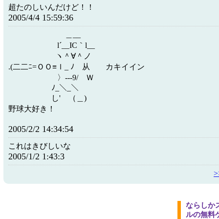
超たのしいんだけど！！
2005/4/4 15:59:36
＿__
l´__IC｀l__
ヽ＾∀＾ノ －＝
.(二二ﾆ=ＯＯ≡ｌ_ ﾉ 从 カキイ
〉---9/ Ｗ
ﾉ_＼_＼
し' （＿)
野球大好き！
2005/2/2 14:34:54
これはきびしいな
2005/1/2 1:43:3
ならしか
ルの無料