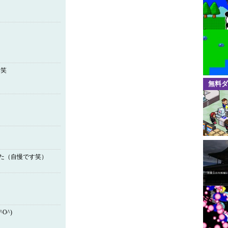
丿笑
無料ダ
ました（自慢です笑）
O^)