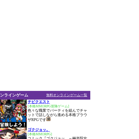
ンラインゲーム
無料オンラインゲーム一覧
チビクエスト
[本格MMORPG冒険ゲーム]
色々な職業でパーティを組んでチャ
ットで話しながら進める本格ブラウ
ザRPGです
ゴクジョッ。
[本格MMORPG]
コミック『ゴクジョッ。～極楽院女