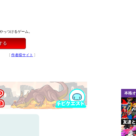
やっつけるゲーム。
する
[
作者様サイト
]
本格オ