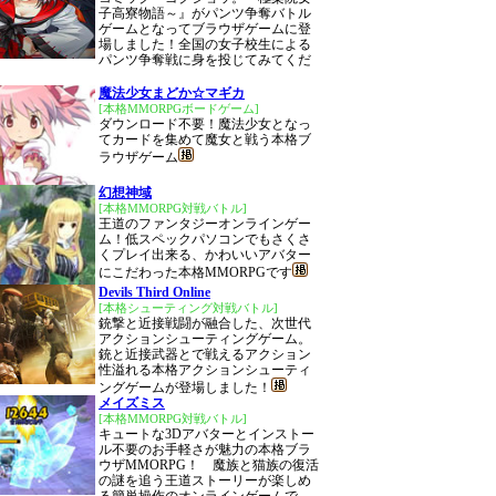
子高寮物語～』がパンツ争奪バトル
ゲームとなってブラウザゲームに登
場しました！全国の女子校生による
パンツ争奪戦に身を投じてみてくだ
魔法少女まどか☆マギカ
[本格MMORPGボードゲーム]
ダウンロード不要！魔法少女となっ
てカードを集めて魔女と戦う本格ブ
ラウザゲーム
幻想神域
[本格MMORPG対戦バトル]
王道のファンタジーオンラインゲー
ム！低スペックパソコンでもさくさ
くプレイ出来る、かわいいアバター
にこだわった本格MMORPGです
Devils Third Online
[本格シューティング対戦バトル]
銃撃と近接戦闘が融合した、次世代
アクションシューティングゲーム。
銃と近接武器とで戦えるアクション
性溢れる本格アクションシューティ
ングゲームが登場しました！
メイズミス
[本格MMORPG対戦バトル]
キュートな3Dアバターとインストー
ル不要のお手軽さが魅力の本格ブラ
ウザMMORPG！ 魔族と猫族の復活
の謎を追う王道ストーリーが楽しめ