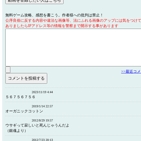
無料ゲーム攻略、感想を書こう。作者様への批判は禁止！
公序良俗に反する内容や違法な画像等、法にふれる画像のアップには気をつけ
ありましたらIPアドレス等の情報を警察まで開示する事があります
>>最近コ
2023/11/19 4:44
５６７５６７５６
2019/1/14 22:57
オーガニックコットン
2012/8/29 19:57
ウサギって寂しいと死んじゃうんだよ
（銀魂より）
2012/7/23 20:13