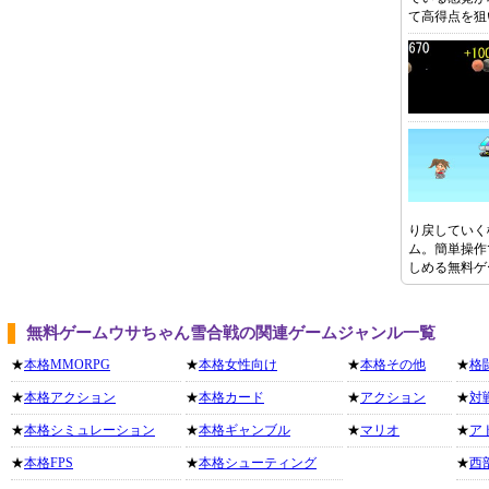
て高得点を狙
り戻していく
ム。簡単操作
しめる無料ゲ
無料ゲームウサちゃん雪合戦の関連ゲームジャンル一覧
★
本格MMORPG
★
本格女性向け
★
本格その他
★
格
★
本格アクション
★
本格カード
★
アクション
★
対
★
本格シミュレーション
★
本格ギャンブル
★
マリオ
★
ア
★
本格FPS
★
本格シューティング
★
西