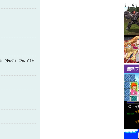
す。今す
ょ（ΦωΦ） ⊇σ､了ﾎヶ
無料フ