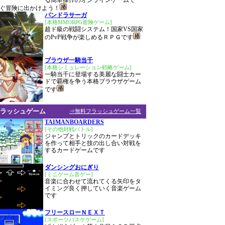
る簡単操作のオンラインゲームで
ぐ冒険に出かけよう！
パンドラサーガ
[本格MMORPG冒険ゲーム]
超ド級の戦闘システム！国家VS国家
のPvP戦争が楽しめるＲＰＧです
ブラウザ一騎当千
[本格シミュレーション戦略ゲーム]
一騎当千に登場する美麗な闘士カー
ドで覇権を争う本格ブラウザゲーム
です
ラッシュゲーム
⇒無料フラッシュゲーム一覧
TAIMANBOARDERS
[その他対戦バトル]
ジャンプとトリックのカードデッキ
を作って相手と技の出し合い対戦を
するカードゲームです
ダンシングおにぎり
[ミニゲーム音ゲー]
音楽に合わせて流れてくる矢印をタ
イミング良く押していく音楽ゲーム
です
フリースローＮＥＸＴ
[スポーツバスケゲーム]