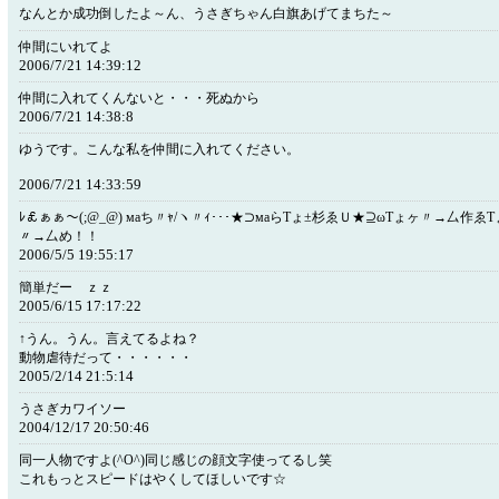
なんとか成功倒したよ～ん、うさぎちゃん白旗あげてまちた～
仲間にいれてよ
2006/7/21 14:39:12
仲間に入れてくんないと・・・死ぬから
2006/7/21 14:38:8
ゆうです。こんな私を仲間に入れてください。
2006/7/21 14:33:59
ﾚ￡ぁぁ～(;@_@) маち〃ｬ/ヽ〃ｨ･･･★⊃маらTょ±杉ゑＵ★⊇ωTょヶ〃→厶作ゑT
〃→厶め！！
2006/5/5 19:55:17
簡単だー ｚｚ
2005/6/15 17:17:22
↑うん。うん。言えてるよね？
動物虐待だって・・・・・・
2005/2/14 21:5:14
うさぎカワイソー
2004/12/17 20:50:46
同一人物ですよ(^O^)同じ感じの顔文字使ってるし笑
これもっとスピードはやくしてほしいです☆