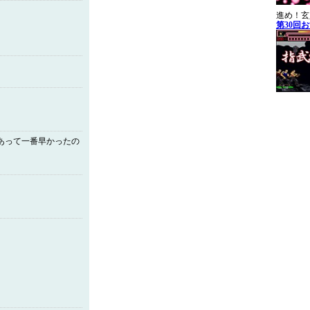
進め！玄
第30回
てあって一番早かったの
）