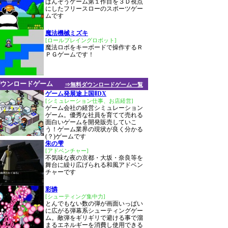
ぱんぞうゲーム第１作目を３Ｄ視点
にしたフリースローのスポーツゲー
ムです
魔法機械ミズキ
[ロールプレイングロボット]
魔法ロボをキーボードで操作するＲ
ＰＧゲームです！
ウンロードゲーム
⇒無料ダウンロードゲーム一覧
ゲーム発展途上国ⅡDX
[シミュレーション仕事、お店経営]
ゲーム会社の経営シミュレーション
ゲーム。優秀な社員を育てて売れる
面白いゲームを開発販売していこ
う！ゲーム業界の現状が良く分かる
(？)ゲームです
朱の雫
[アドベンチャー]
不気味な夜の京都・大坂・奈良等を
舞台に繰り広げられる和風アドベン
チャーです
彩憐
[シューティング集中力]
とんでもない数の弾が画面いっぱい
に広がる弾幕系シューティングゲー
ム。敵弾をギリギリで避ける事で溜
まるエネルギーを消費し使用できる