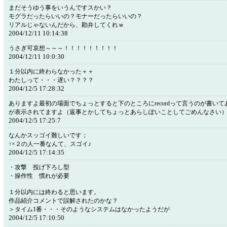
まだそうゆう事をいうんですスかい？
モグラだったらいいの？モナーだったらいいの？
リアルじゃないんだから、勘弁してくれｗ
2004/12/11 10:14:38
うさぎ可哀想～～～！！！！！！！！！
2004/12/11 10:0:30
１分以内に終わらなかった＋＋
わたしって・・・遅い？？？？
2004/12/5 17:28:32
ありますよ最初の場面でちょっとすると下のところにrecordって言うのが書い
が表示されてますよ（返事とかしてちょっとあらしぽいことしてごめんなさい
2004/12/5 17:25:7
なんかスッゴイ難しいです；
↑×２の人一番なんて、スゴイ♪
2004/12/5 17:14:35
・攻撃 投げ下ろし型
・操作性 慣れが必要
１分以内には終わると思います。
作品紹介コメントで誤解されたのかな？
＞タイム1番・・・そのようなシステムはなかったようだが
2004/12/5 17:10:50