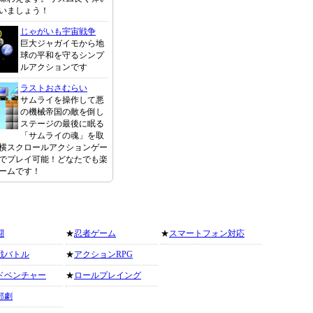
いましょう！
じゃがいも宇宙戦争
巨大ジャガイモから地
球の平和を守るシンプ
ルアクションです
ラストおさむらい
サムライを操作して悪
の機械帝国の敵を倒し
ステージの最後に眠る
「サムライの魂」を取
横スクロールアクションゲー
でプレイ可能！どなたでも楽
ームです！
闘
★
忍者ゲーム
★
スマートフォン対応
戦バトル
★
アクションRPG
ドベンチャー
★
ロールプレイング
部劇