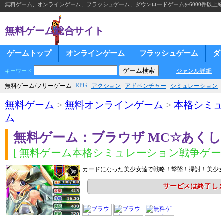
無料ゲーム、オンラインゲーム、フラッシュゲーム、ダウンロードゲームを6000件以上
無料ゲーム総合サイト
ゲームトップ
オンラインゲーム
フラッシュゲーム
ダ
ジャンル詳細
キーワード
RPG
無料ゲーム/フリーゲーム
アクション
アドベンチャー
シミュレーション
無料ゲーム
>
無料オンラインゲーム
>
本格シミ
ム
無料ゲーム：ブラウザ MC☆あく
[ 無料ゲーム本格シミュレーション戦争ゲーム
カードになった美少女達で戦略！撃墜！掃討！美少女
サービスは終了し