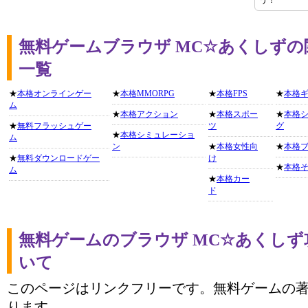
う！
無料ゲームブラウザ MC☆あくしず
一覧
★
本格オンラインゲー
★
本格MMORPG
★
本格FPS
★
本格
ム
★
本格アクション
★
本格スポー
★
本格
★
無料フラッシュゲー
ツ
グ
★
本格シミュレーショ
ム
ン
★
本格女性向
★
本格
★
無料ダウンロードゲー
け
★
本格
ム
★
本格カー
ド
無料ゲームのブラウザ MC☆あくし
いて
このページはリンクフリーです。無料ゲームの
ります。