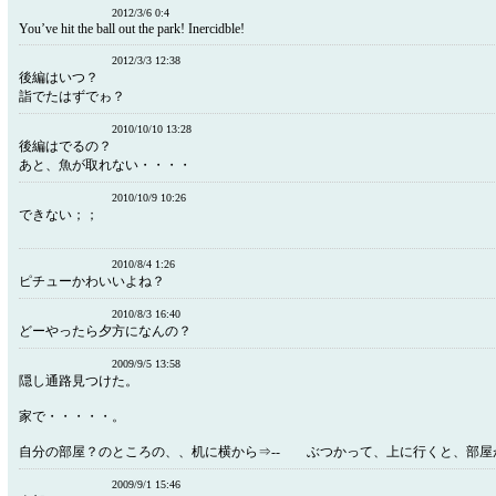
2012/3/6 0:4
You’ve hit the ball out the park! Inercidble!
2012/3/3 12:38
後編はいつ？
詣でたはずでゎ？
2010/10/10 13:28
後編はでるの？
あと、魚が取れない・・・・
2010/10/9 10:26
できない；；
2010/8/4 1:26
ピチューかわいいよね？
2010/8/3 16:40
どーやったら夕方になんの？
2009/9/5 13:58
隠し通路見つけた。
家で・・・・・。
自分の部屋？のところの、、机に横から⇒-- ぶつかって、上に行くと、部屋
2009/9/1 15:46