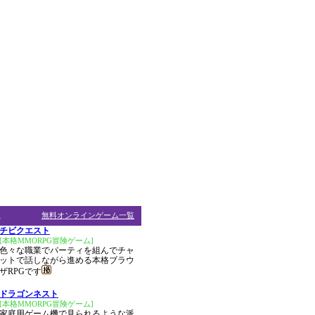
ム
無料オンラインゲーム一覧
チビクエスト
[本格MMORPG冒険ゲーム]
色々な職業でパーティを組んでチャ
ットで話しながら進める本格ブラウ
ザRPGです
ドラゴンネスト
[本格MMORPG冒険ゲーム]
家庭用ゲーム機で見られるような派