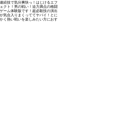
連続技で気分爽快っ！はじけるエフ
ェクト！男の戦い！迫力満点の格闘
ゲーム体験版です！超必殺技の演出
が気合入りまくっててヤバイ！とに
かく熱い戦いを楽しみたい方におす