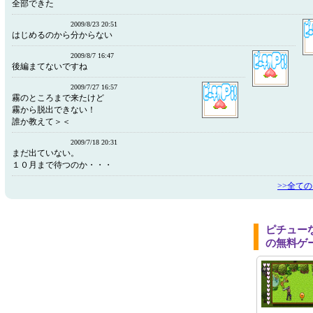
全部できた
2009/8/23 20:51
はじめるのから分からない
2009/8/7 16:47
後編まてないですね
2009/7/27 16:57
霧のところまで来たけど
霧から脱出できない！
誰か教えて＞＜
2009/7/18 20:31
まだ出ていない。
１０月まで待つのか・・・
>>全て
ピチュー
の無料ゲ