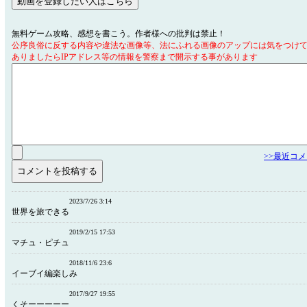
無料ゲーム攻略、感想を書こう。作者様への批判は禁止！
公序良俗に反する内容や違法な画像等、法にふれる画像のアップには気をつけ
ありましたらIPアドレス等の情報を警察まで開示する事があります
>>最近コ
2023/7/26 3:14
世界を旅できる
2019/2/15 17:53
マチュ・ピチュ
2018/11/6 23:6
イーブイ編楽しみ
2017/9/27 19:55
くそーーーーー