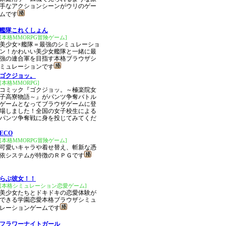
手なアクションシーンがウリのゲー
ムです
艦隊これくしょん
[本格MMORPG冒険ゲーム]
美少女×艦隊＝最強のシミュレーショ
ン！かわいい美少女艦隊と一緒に最
強の連合軍を目指す本格ブラウザシ
ミュレーションです
ゴクジョッ。
[本格MMORPG]
コミック『ゴクジョッ。～極楽院女
子高寮物語～』がパンツ争奪バトル
ゲームとなってブラウザゲームに登
場しました！全国の女子校生による
パンツ争奪戦に身を投じてみてくだ
ECO
[本格MMORPG冒険ゲーム]
可愛いキャラや着せ替え、斬新な憑
依システムが特徴のＲＰＧです
らぶ彼女！！
[本格シミュレーション恋愛ゲーム]
美少女たちとドキドキの恋愛体験が
できる学園恋愛本格ブラウザシミュ
レーションゲームです
フラワーナイトガール