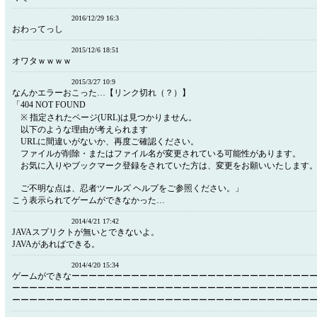
2016/12/29 16:3
おわってっし
2015/12/6 18:51
オワタｗｗｗｗ
2015/3/27 10:9
なんかエラーおこった…【リンク切れ（？）】
「404 NOT FOUND
※ 指定されたページ(URL)は見つかりません。
以下のような理由が考えられます
URLに間違いがないか、再度ご確認ください。
ファイルが削除・またはファイル名が変更されている可能性があります。
お気に入りやブックマーク登録をされていた方は、変更をお願いいたします
ご不明な点は、忍者ツールズ ヘルプをご参照ください。」
こう表示られてゲームができなかった…
2014/4/21 17:42
JAVAスプリクトが無いとできないよ。
JAVAがあればできる。
2014/4/20 15:34
ゲームができなーーーーーーーーーーーーーーーーーーーーーーーーーーーー
ーーーーーーーーーーーーーーーーーーーーーーーーーーーーーーーーーーー
ーーーーーーーーーーーーーーーーーーーーーーーーーーーーーーーーーーー