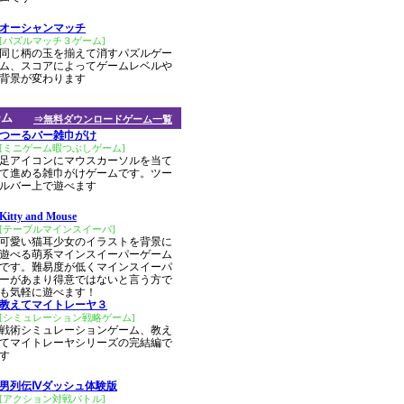
オーシャンマッチ
[パズルマッチ３ゲーム]
同じ柄の玉を揃えて消すパズルゲー
ム、スコアによってゲームレベルや
背景が変わります
ーム
⇒無料ダウンロードゲーム一覧
つーるバー雑巾がけ
[ミニゲーム暇つぶしゲーム]
足アイコンにマウスカーソルを当て
て進める雑巾がけゲームです。ツー
ルバー上で遊べます
Kitty and Mouse
[テーブルマインスイーパ]
可愛い猫耳少女のイラストを背景に
遊べる萌系マインスイーパーゲーム
です。難易度が低くマインスイーパ
ーがあまり得意ではないと言う方で
も気軽に遊べます！
教えてマイトレーヤ３
[シミュレーション戦略ゲーム]
戦術シミュレーションゲーム、教え
てマイトレーヤシリーズの完結編で
す
男列伝Ⅳダッシュ体験版
[アクション対戦バトル]