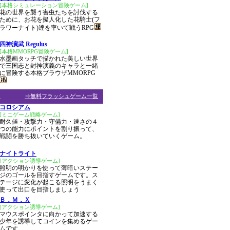
[本格シミュレーション冒険ゲーム]
花の世界を襲う害虫たちを討伐する
ために、お花を擬人化した花騎士(フ
ラワーナイト)達を率いて戦うRPG
四神演武 Regulus
[本格MMORPG冒険ゲーム]
水墨画タッチで描かれた美しい世界
で三国志と封神演義のキャラと一緒
に冒険する本格ブラウザMMORPG
ム
⇒無料フラッシュゲーム一覧
コロシアム
[ミニゲーム戦略ゲーム]
耐久値・攻撃力・守備力・速さの４
つの能力にポイントを割り振って、
戦闘を勝ち抜いていくゲーム。
ナイトライト
[アクション誘導ゲーム]
照明の明かりを使って薄暗いステー
ジのゴールを目指すゲームです。ス
テージに変化が起こる照明をうまく
使って出口を目指しましょう
Ｂ．Ｍ．Ｘ
[アクション誘導ゲーム]
マウスポインタに向かって加速する
少年を誘導してコインを集めるゲー
ムです