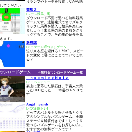
うランプやトーチを設置しながら脱
してください
競馬２
[レース競馬、馬]
ダウンロード不要で遊べる無料競馬
ゲームです。連勝複式でオッズをク
リックし馬券を購入し競馬を楽しみ
ましょう！出走馬の馬の名前をクリ
ックすることで、その馬の紹介を見
きます。
激怒球
[ミニゲーム暇つぶしゲーム]
迫り来る壁を避けろ！MAP、スピー
ドの変化に君はどこまでついてこれ
る？
ウンロードゲーム
⇒無料ダウンロードゲーム一覧
ＩｎｃｏｍｉｎｇＮｏｉｚ
[アドベンチャー]
裏山に墜落した隕石は、宇宙人の乗
ったUFOだった！一本道のＡＶＧで
す
Angel panels
[パズル脳トレ]
すべてのパネルを反転させるとクリ
アのシンプルなパズルゲーム。全80
ステージ＆解答付きです！じっくり
遊べるパズルゲームをお探しの方に
おすすめの無料ゲームです！