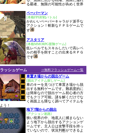
る、無限に広がる戦場、無限に溢れ
る覇者、無限の可能性が犇めく世界
ペーパーマン
[本格FPS対戦バトル]
かわいいペーパーキャラがド派手な
アクション！斬新なＦＰＳゲームで
す
アスタリア
[本格MMORPG冒険ゲーム]
低レベルでもスキルしだいで高レベ
ルの相手を倒すことの出来るＲＰＧ
です
ラッシュゲーム
⇒無料フラッシュゲーム一覧
車置き場からの脱出ゲーム
[脱出アイテム探しゲーム]
車のキーを見つけて車置き場から脱
出する無料ゲームです。難易度的に
は簡単なので脱出ゲーム初心者の方
でもクリア可能。謎を解くだけでな
く画面上も隈なく調べてアイテムを
よう！
地下7階からの脱出
[アクション迷路]
狭い視界の中、地底人に捕まらない
よう地下から脱出するアクションゲ
ームです。主人公は攻撃手段を持っ
ていないので、状況判断ができるよ