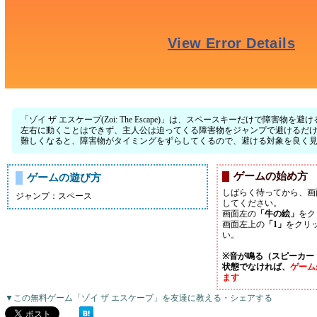
「ゾイ ザ エスケープ(Zoi: The Escape)」は、スペースキーだけで障害物
左右に動くことはできず、主人公は迫ってくる障害物をジャンプで避けるだ
難しくなると、障害物がタイミングをずらしてくるので、避ける対象を良く
ゲームの始め方
ゲームの遊び方
しばらく待ってから、画
ジャンプ：スペース
してください。
画面左の
「牛の絵」
をク
画面左上の
「1」
をクリ
い。
※音が鳴る（スピーカー
状態でなければ、
ゲーム
ます
▼この無料ゲーム「ゾイ ザ エスケープ」を友達に教える・シェアする