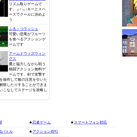
リズム取りゲームで
す。←↑→↓キーとスペ
ースでクールに決めよ
う
ふる～つラッシュ
可愛い恐竜がフルーツ
を食べるアクションゲ
ームです
アームドウィズウィン
グス
鷹と協力しながら戦う
格闘アクション無料ゲ
ームです。剣で攻撃す
を操作して敵の注意を引いた
解除したりすることができま
いこなしてステージを攻略し
闘
★
忍者ゲーム
★
スマートフォン対応
戦バトル
★
アクションRPG