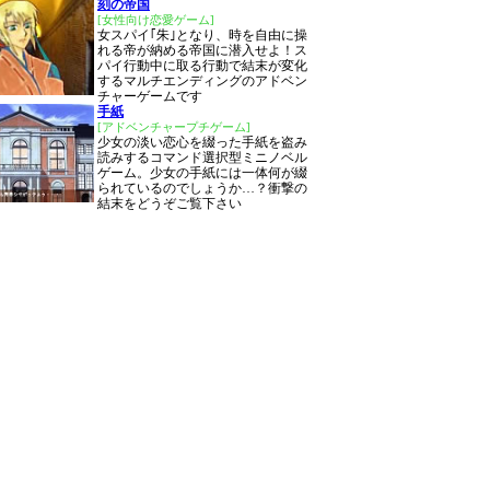
刻の帝国
[女性向け恋愛ゲーム]
女スパイ｢朱｣となり、時を自由に操
れる帝が納める帝国に潜入せよ！ス
パイ行動中に取る行動で結末が変化
するマルチエンディングのアドベン
チャーゲームです
手紙
[アドベンチャープチゲーム]
少女の淡い恋心を綴った手紙を盗み
読みするコマンド選択型ミニノベル
ゲーム。少女の手紙には一体何が綴
られているのでしょうか…？衝撃の
結末をどうぞご覧下さい