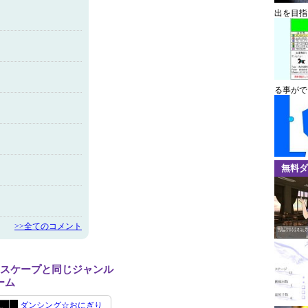
出を目指
る事がで
無料ダ
>>全てのコメント
 エスケープと同じジャンル
ーム
ダンシング☆おにぎり