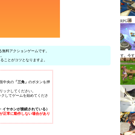
RPG
を避ける無料アクションゲームです。
け。
す。今す
見ることがコツとなりますよ。
面中央の
「三角」
のボタンを押
リックしてください。
ックしてゲームを始めてくださ
・イヤホンが接続されている）
が正常に動作しない場合があり