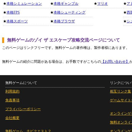
★
本格シミュレーション
★
本格ギャンブル
★
マリオ
★
ア
★
本格FPS
★
本格シューティング
★
西
★
本格スポーツ
★
本格ブラウザ
★
シ
無料ゲームのゾイ ザ エスケープ攻略交流ページについて
このページはリンクフリーです。無料ゲームの著作権は、製作者様にあります。
無料ゲームの紹介に問題がある場合は、お手数ですがこちらの
【お問い合わせ】
無料ゲームについて
リンクについ
利用規約
相互リンク集
免責事項
ゲームサイト
プライバシーポリシー
オンラインゲ
会社概要
無料オンライ
無料ゲーム チビクエスト２
オンラインゲ