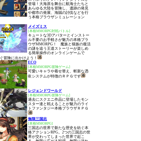
登場！大海原を舞台に航海士たちと
あらゆる大陸を冒険し、遺跡の発見
や都市の発展、海賊の討伐などを行
う本格ブラウザシミュレーション
メイズミス
[本格MMORPG対戦バトル]
キュートな3Dアバターとインストー
ル不要のお手軽さが魅力の本格ブラ
ウザMMORPG！ 魔族と猫族の復活
の謎を追う王道ストーリーが楽しめ
る簡単操作のオンラインゲームで
ぐ冒険に出かけよう！
ECO
[本格MMORPG冒険ゲーム]
可愛いキャラや着せ替え、斬新な憑
依システムが特徴のＲＰＧです
レジェンドワールド
[本格MMORPG冒険ゲーム]
過去にスクエニ作品に登場したモン
スター達と戦えることが魅力のライ
トファンタジー本格ブラウザＲＰＧ
無限三国志
[本格MMORPG]
三国志の世界で新たな歴史を紡ぐ本
格アクションRPG。2つの三国志の世
界が交わってしまった世界で起こ