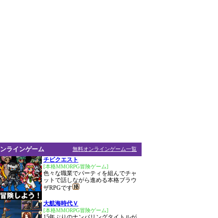
ンラインゲーム
無料オンラインゲーム一覧
チビクエスト
[本格MMORPG冒険ゲーム]
色々な職業でパーティを組んでチャ
ットで話しながら進める本格ブラウ
ザRPGです
大航海時代Ｖ
[本格MMORPG冒険ゲーム]
15年ぶりのナンバリングタイトルが