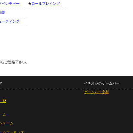
ドベンチャー
★
ロールプレイング
部劇
ューティング
からご連絡下さい。
て
イチオシのゲームバー
ゲームバー京都
一覧
ーム
ンゲーム
ームランキング