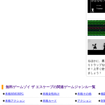
るほかに、鷹
りトラップを
す！上手く使
ましょう！
無料ゲームゾイ ザ エスケープの関連ゲームジャンル一覧
★
本格MMORPG
★
本格女性向け
★
本格その他
★
格
★
本格アクション
★
本格カード
★
アクション
★
対