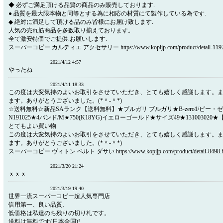
◆ 必ずご満足頂ける品質の商品のみ販売しております.
● 品質を最大限本物と同等とする為に相応の材質にて製作している為です.
◆ 絶対に満足して頂ける品のみ皆様にお届け致します.
人気の売れ筋商品を多数取り揃えております。
全て激安特価でご提供.お願いします.
スーパーコピー カルティエ アクセサリー https://www.kopijp.com/product/detail-11920
2021/4/12 4:57
やったね
2021/4/11 18:33
この度は大変気持のよいお取引をさせていただき、とても嬉しく感謝します。
ます。ありがとうございました。(*＾‐＾*)
☆送料無料☆新品SAランク【送料無料】★ブルガリ ブルガリ★B-zero1/ビー・ゼ
N191025★4バンド/M★750(K18YG)イエローゴールド★サイズ49★1310030
とてもよい買い物
この度は大変気持のよいお取引をさせていただき、とても嬉しく感謝します。
ます。ありがとうございました。(*＾‐＾*)
スーパーコピー ヴィトン ベルト ダサい https://www.kopijp.com/product/detail-8498.h
2021/3/20 21:24
ｘｘｘ
2021/3/19 19:40
世界一流スーパーコピー超人気専門店
信用第一、良い品質、
低価格は私達のち残りの切り札です。
送料は無料です(日本全国)!