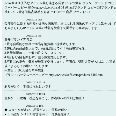
125468.html 優秀なアイテム美し過ぎる長袖Tシャツ激安 ブランドブランド コピ
スーパー コピー 安心vog.agvol.com/brand-54-c0.htmlブランド コピーCHブラン
袖Tシャツ驚き価格高級感が好評ですコピー 商品 ブランドCH
2023/3/12 18:5
公序良俗に反する内容や違法な画像等、法にふれる画像のアップには気をつけ
ありましたらIPアドレス等の情報を警察まで開示する事があります
2023/3/12 15:4
激安ブランド直営店
1.最も合理的な価格で商品を消費者に提供致します。
2.弊社の商品品数大目で、商品は安めです！商品現物写真。
3.数量制限無し、一個の注文も、ＯＫです。
4.1個も1万個も問わず、誠心誠意対応します。
5.不良品の場合、弊社が無償で交換します。不明点、疑問点等があれば、ご遠
以上よろしくお願いいたします
休業日： 365天受付年中無休
ブランドバッグスーパーコピー https://www.taka78.com/products-6460.html
2021/12/19 23:14
ありがとう 本当にうれしいです
2021/12/19 18:24
無料ゲーム攻略、感想を書こう。作者様への批判は禁止！
2021/12/19 18:6
◆ スタイルが多い、品質がよい、価格が低い！
● ＳＳ品質 シリアル付きも有り 付属品完備！