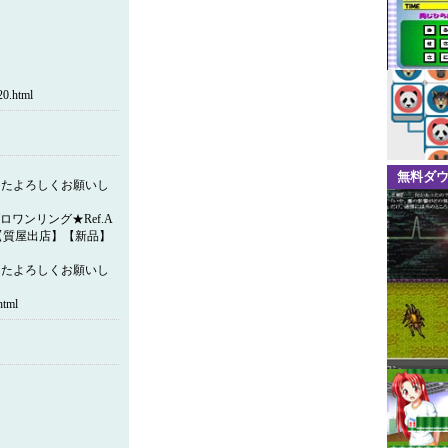
.html
無料ダ
またよろしくお願いし
ロワンリング★Ref.A
20★【質屋出店】【新品】
またよろしくお願いし
tml