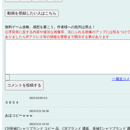
無料ゲーム攻略、感想を書こう。作者様への批判は禁止！
公序良俗に反する内容や違法な画像等、法にふれる画像のアップには気をつけ
ありましたらIPアドレス等の情報を警察まで開示する事があります
>>最近コ
2023/10/30 0:5
５６５４
2023/3/23 20:36
あほコピーｗｗｗ
2023/3/23 19:10
CH長袖Tシャツブランド コピー 品、CHブランド 通販、長袖Tシャツブランド 通販vog.ag