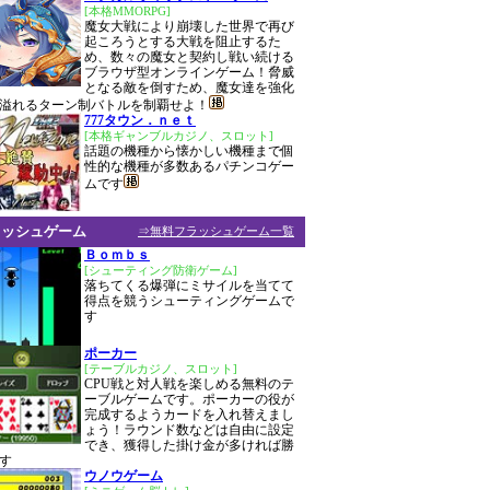
[本格MMORPG]
魔女大戦により崩壊した世界で再び
起ころうとする大戦を阻止するた
め、数々の魔女と契約し戦い続ける
ブラウザ型オンラインゲーム！脅威
となる敵を倒すため、魔女達を強化
溢れるターン制バトルを制覇せよ！
777タウン．ｎｅｔ
[本格ギャンブルカジノ、スロット]
話題の機種から懐かしい機種まで個
性的な機種が多数あるパチンコゲー
ムです
ラッシュゲーム
⇒無料フラッシュゲーム一覧
Ｂｏｍｂｓ
[シューティング防衛ゲーム]
落ちてくる爆弾にミサイルを当てて
得点を競うシューティングゲームで
す
ポーカー
[テーブルカジノ、スロット]
CPU戦と対人戦を楽しめる無料のテ
ーブルゲームです。ポーカーの役が
完成するようカードを入れ替えまし
ょう！ラウンド数などは自由に設定
でき、獲得した掛け金が多ければ勝
す
ウノウゲーム