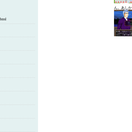
ん。あしか
html