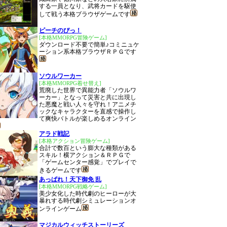
する一員となり、武将カードを駆使
して戦う本格ブラウザゲームです
ピーチのぴっ！
[本格MMORPG冒険ゲーム]
ダウンロード不要で簡単♪コミニュケ
ーション系本格ブラウザＲＰＧです
ソウルワーカー
[本格MMORPG着せ替え]
荒廃した世界で異能力者「ソウルワ
ーカー」となって災害と共に出現し
た悪魔と戦い人々を守れ！アニメチ
ックなキャラクターを直感で操作し
て爽快バトルが楽しめるオンライン
アラド戦記
[本格アクション冒険ゲーム]
合計で数百という膨大な種類がある
スキル！横アクション＆ＲＰＧで
「ゲームセンター感覚」でプレイで
きるゲームです
あっぱれ！天下御免 乱
[本格MMORPG戦略ゲーム]
美少女化した時代劇のヒーローが大
暴れする時代劇シミュレーションオ
ンラインゲーム
マジカルウィッチストーリーズ