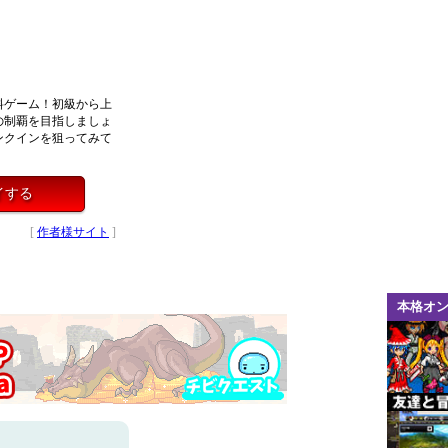
料ゲーム！初級から上
の制覇を目指しましょ
ンクインを狙ってみて
イする
[
作者様サイト
]
本格オ