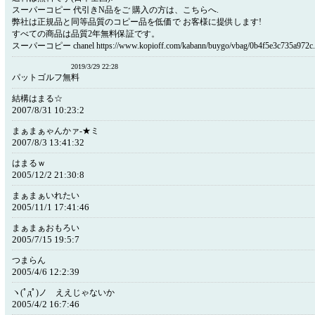
スーパーコピー 代引きN品をご 購入の方は、こちらへ.
弊社は正規品と同等品質のコピー品を低価で お客様に提供します!
すべての商品は品質2年無料保証です。
スーパーコピー chanel https://www.kopioff.com/kabann/buygo/vbag/0b4f5e3c735a972c.
2019/3/29 22:28
パットゴルフ無料
結構はまる☆
2007/8/31 10:23:2
まぁまぁゃんかァ‐★ミ
2007/8/3 13:41:32
はまるｗ
2005/12/2 21:30:8
まぁまぁいれたい
2005/11/1 17:41:46
まぁまぁおもろい
2005/7/15 19:5:7
つまらん
2005/4/6 12:2:39
ヽ(ﾟдﾟ)ノ ええじゃないか
2005/4/2 16:7:46