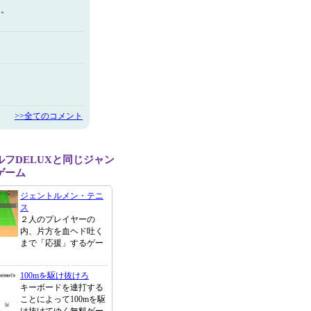
ん。
>>全てのコメント
ルフDELUXと同じジャン
ゲーム
ジェントルメン・テニ
ス
２人のプレイヤーの
内、片方を血ヘド吐く
まで「応援」するゲー
100mを駆け抜けろ
キーボードを連打する
ことによって100mを駆