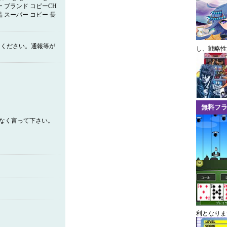
ー ブランド コピーCH
ド 品 スーパー コピー 長
てください。通報等が
し、戦略性
無料フ
慮なく言って下さい。
利となりま