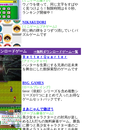
[ミニゲーム脳トレ]
ウノウを使って、同じ文字をすばや
く見つけよう！制限時間は６０秒。
ランキング開催中！
NIKAKUDORI
[ミニゲームプチゲーム]
同じ柄の牌を２つずつ消していくパ
ズルゲームです
ウンロードゲーム
⇒無料ダウンロードゲーム一覧
ＢｅｔｔｅｒＱｕａｒｔｅｒ
[アドベンチャー]
ハンターを生業にする兄弟の近未来
を舞台にした館探索型のゲームです
BSG_GAMES
[ロールプレイング]
favor《依頼》シリーズを含め複数シ
リーズが1つにまとめて入ったお得な
ゲームセットパックです。
まあじゃんで遊ぼう
[テーブル麻雀ゲーム]
美少女キャラクターとの対局が楽し
める2人打ちの無料麻雀ゲーム。勝負
に勝つと美少女キャラクター達のご
褒美イラストが見られます！※全年