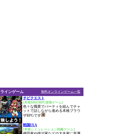
ンラインゲーム
無料オンラインゲーム一覧
チビクエスト
[本格MMORPG冒険ゲーム]
色々な職業でパーティを組んでチャ
ットで話しながら進める本格ブラウ
ザRPGです
戦国IXA
[本格シミュレーション戦略ゲーム]
織田家や徳川家などの大名家に所属