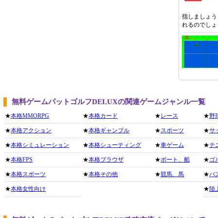
指しましょう
れるのでしょ
無料ゲームパットゴルフDELUXの関連ゲームジャンル一覧
★
本格MMORPG
★
本格カード
★
レース
★
野
★
本格アクション
★
本格ギャンブル
★
スポーツ
★
サ
★
本格シミュレーション
★
本格シューティング
★
車ゲーム
★
テ
★
本格FPS
★
本格ブラウザ
★
ボート、船
★
ゴ
★
本格スポーツ
★
本格その他
★
競馬、馬
★
バ
★
本格女性向け
★
陸