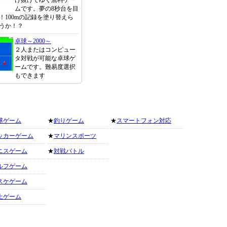
け抜けてゆく無料ゲー
ムです。夢の8秒台を目
！100mの記録を塗り替えら
うか！？
卓球～2000～
２人またはコンピュー
タ対戦が可能な卓球ゲ
ームです。難易度選択
もできます
球ゲーム
★
釣りゲーム
★
スマートフォン対応
ッカーゲーム
★
マリンスポーツ
ニスゲーム
★
対戦バトル
ルフゲーム
スケゲーム
上ゲーム