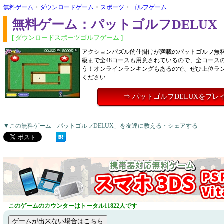
無料ゲーム
>
ダウンロードゲーム
>
スポーツ
>
ゴルフゲーム
無料ゲーム：パットゴルフDELUX
[ ダウンロードスポーツゴルフゲーム ]
アクションパズル的仕掛けが満載のパットゴルフ無
級まで全48コースも用意されているので、全コース
う！オンラインランキングもあるので、ぜひ上位ラ
ください
⇒ パットゴルフDELUXをプレ
▼この無料ゲーム「パットゴルフDELUX」を友達に教える・シェアする
このゲームのカウンターはトータル11822人です