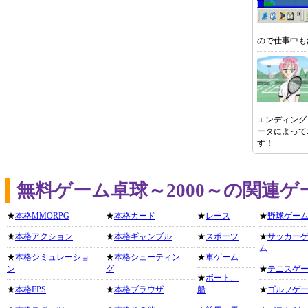
ので仕事中も
エンディング
ータによって
す！
無料ゲーム卓球～2000～の関連
★
本格MMORPG
★
本格カード
★
レース
★
野球ゲー
★
本格アクション
★
本格ギャンブル
★
スポーツ
★
サッカー
ム
★
本格シミュレーショ
★
本格シューティン
★
車ゲーム
ン
グ
★
テニスゲ
★
ボート、
★
本格FPS
★
本格ブラウザ
船
★
ゴルフゲ