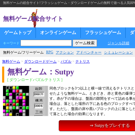
無料ゲームの総合サイト!フラッシュゲーム・ダウンロードゲームの無料で遊べる人気RP
無料ゲーム総合サイト
ゲームトップ
オンラインゲーム
フラッシュゲーム
ダ
ジャンル詳細
キーワード
RPG
無料ゲーム/フリーゲーム
アクション
アドベンチャー
シミュレーション
無料ゲーム
>
ダウンロードゲーム
>
パズル
>
テトリス
無料ゲーム：Sutpy
[ ダウンロードパズルテトリス ]
同色ブロックを3つ以上と横一線で消えるテトリスと
せたような無料ゲーム。ときどき、赤と黄色の爆弾
す。赤が下の場合は、盤面の隙間をすべて詰める事
場合は、落とした場所の下にある色のブロックすべ
す。ただし、盤面の床や黒いブロックの上に落とし
て落とした場合の効果になります。
⇒ Sutpyをプレイする