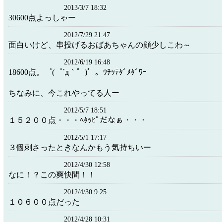
2013/3/7 18:32
30600点よっしゃー
2012/7/29 21:47
面白いけど、串投げるおばあちゃんの顔少しこわ～
2012/6/19 16:48
18600点。゜(゜´д｀゜)゜。ｳﾁｯﾃﾀﾞﾒﾀﾞﾜｰ
ちなみに、今これやってる人ー
2012/5/7 18:51
１５２００点・・・ﾍﾀｯﾋﾟだなぁ・・・
2012/5/1 17:17
３個刺さったときなんかもう気持ちいー
2012/4/30 12:58
なに！？この爽快間！！
2012/4/30 9:25
１０６００点だった
2012/4/28 10:31