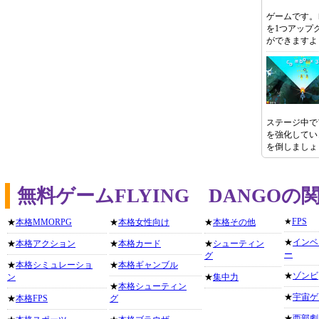
ゲームです。
を1つアップ
ができますよ
ステージ中で
を強化してい
を倒しましょ
無料ゲームFLYING DANGO
★
FPS
★
本格MMORPG
★
本格女性向け
★
本格その他
★
インベ
★
本格アクション
★
本格カード
★
シューティン
ー
グ
★
本格シミュレーショ
★
本格ギャンブル
★
ゾンビ
ン
★
集中力
★
本格シューティン
★
宇宙ゲ
★
本格FPS
グ
★
西部劇