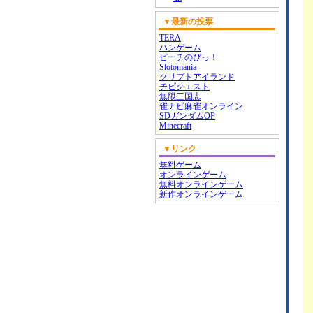
▼最新の投票
TERA
ハンゲーム
ピーチのぴっ！
Slotomania
クリプトアイランド
チビクエスト
無限三国志
雀ナビ麻雀オンライン
SDガンダムOP
Minecraft
▼リンク
無料ゲーム
オンラインゲーム
無料オンラインゲーム
新作オンラインゲーム