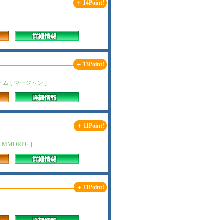
＋ 14Point!
＋ 13Point!
[ マージャン ]
＋ 11Point!
MORPG ]
＋ 11Point!