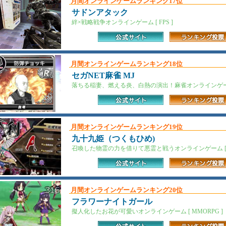
月間オンラインゲームランキング17位
サドンアタック
絆×戦略戦争オンラインゲーム [ FPS ]
月間オンラインゲームランキング18位
セガNET麻雀 MJ
落ちる稲妻、燃える炎、白熱の演出！麻雀オンラインゲーム 
月間オンラインゲームランキング19位
九十九姫（つくもひめ)
召喚した物霊の力を借りて悪霊と戦うオンラインゲーム [ M
月間オンラインゲームランキング20位
フラワーナイトガール
擬人化したお花が可愛いオンラインゲーム [ MMORPG ]