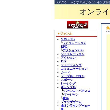
人気のゲームがすぐ分かるランキング評
オンライ
集
▼ジャンル
MMORPG
┗
シミュレーション
RPG
┗
アクションRPG
シミュレーション
アクション
FPS
シューティング
コミュニケーション
カード
テーブル・パズル
スポーツ
レーシング
ギャンブル
┗
パチンコ・パチスロ
┗
マージャン
┗
競馬
ブラウザゲーム
全オンラインゲーム一
覧