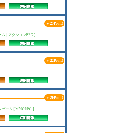
＋ 23Point!
[ アクションRPG ]
＋ 22Point!
＋ 20Point!
 [ MMORPG ]