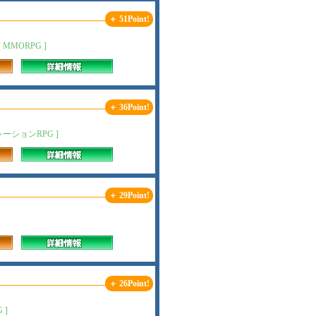
＋ 51Point!
MORPG ]
＋ 36Point!
ションRPG ]
＋ 29Point!
＋ 26Point!
 ]