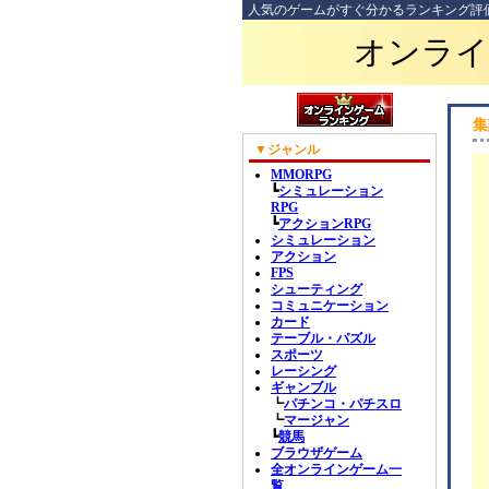
人気のゲームがすぐ分かるランキング評
オンライ
集
▼ジャンル
MMORPG
┗
シミュレーション
RPG
┗
アクションRPG
シミュレーション
アクション
FPS
シューティング
コミュニケーション
カード
テーブル・パズル
スポーツ
レーシング
ギャンブル
┗
パチンコ・パチスロ
┗
マージャン
┗
競馬
ブラウザゲーム
全オンラインゲーム一
覧