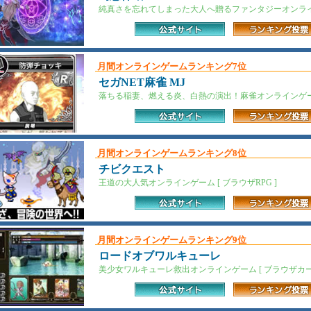
純真さを忘れてしまった大人へ贈るファンタジーオンラインゲー
月間オンラインゲームランキング7位
セガNET麻雀 MJ
落ちる稲妻、燃える炎、白熱の演出！麻雀オンラインゲーム 
月間オンラインゲームランキング8位
チビクエスト
王道の大人気オンラインゲーム [ ブラウザRPG ]
月間オンラインゲームランキング9位
ロードオブワルキューレ
美少女ワルキューレ救出オンラインゲーム [ ブラウザカード