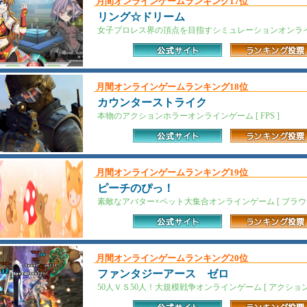
月間オンラインゲームランキング17位
リング☆ドリーム
女子プロレス界の頂点を目指すシミュレーションオンライン
月間オンラインゲームランキング18位
カウンターストライク
本物のアクションホラーオンラインゲーム [ FPS ]
月間オンラインゲームランキング19位
ピーチのぴっ！
素敵なアバター×ペット大集合オンラインゲーム [ ブラウザ
月間オンラインゲームランキング20位
ファンタジーアース ゼロ
50人ＶＳ50人！大規模戦争オンラインゲーム [ アクションR