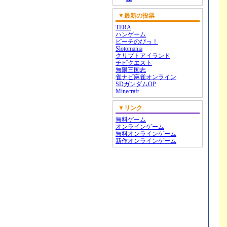
▼最新の投票
TERA
ハンゲーム
ピーチのぴっ！
Slotomania
クリプトアイランド
チビクエスト
無限三国志
雀ナビ麻雀オンライン
SDガンダムOP
Minecraft
▼リンク
無料ゲーム
オンラインゲーム
無料オンラインゲーム
新作オンラインゲーム