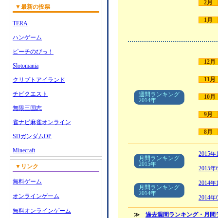
2月
▼最新の投票
1月
TERA
ハンゲーム
ピーチのぴっ！
12月
Slotomania
11月
クリプトアイランド
チビクエスト
週間ランキング
10月
2014年
無限三国志
9月
雀ナビ麻雀オンライン
8月
SDガンダムOP
Minecraft
2015年
月間ランキング
2015年
▼リンク
2015年
無料ゲーム
2014年
月間ランキング
2014年
オンラインゲーム
2014年
無料オンラインゲーム
≫
過去週間ランキング・月間