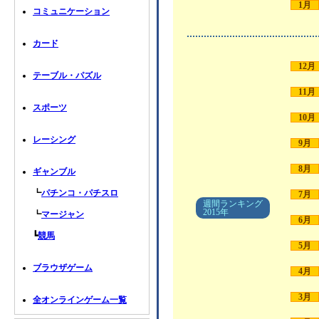
1月
コミュニケーション
カード
12月
テーブル・パズル
11月
スポーツ
10月
レーシング
9月
8月
ギャンブル
┗
パチンコ・パチスロ
7月
週間ランキング
2015年
┗
マージャン
6月
┗
競馬
5月
ブラウザゲーム
4月
3月
全オンラインゲーム一覧