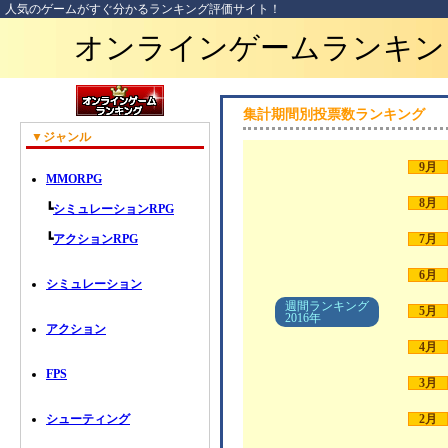
人気のゲームがすぐ分かるランキング評価サイト！
オンラインゲームランキン
集計期間別投票数ランキング
▼ジャンル
9月
MMORPG
8月
┗
シミュレーションRPG
┗
アクションRPG
7月
6月
シミュレーション
週間ランキング
5月
2016年
アクション
4月
FPS
3月
シューティング
2月