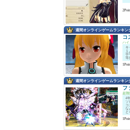
2Poin
週間オンラインゲームランキン
コ
ハイ
キ
１
芋
等
1Poin
週間オンラインゲームランキン
フ
超難
4
ソ
コ
な
と
1Poin