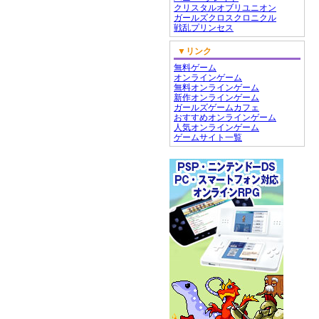
クリスタルオブリユニオン
ガールズクロスクロニクル
戦乱プリンセス
▼リンク
無料ゲーム
オンラインゲーム
無料オンラインゲーム
新作オンラインゲーム
ガールズゲームカフェ
おすすめオンラインゲーム
人気オンラインゲーム
ゲームサイト一覧