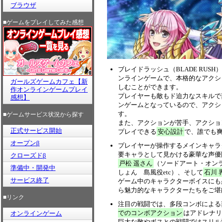
ブラウザ
■ゲームをプレイしてみた感想
ブレイドラッシュ（BLADE RU
ンラインゲームで、本格的なアクシ
ガールズゲームカフェ【新
しむことができます。
作オンラインゲームプレイ
プレイヤーも敵もド迫力なスキルで
感想】
ンゲームとなっているので、アクシ
す。
■ゲームサービス状況から探す
また、アクションが苦手、アクショ
正式サービス開始
プレイできる
安心設計
で、誰でも
オープンβ
プレイヤーが操作するメインキャラ
要キャラとして見かける豪華な声優
クローズドβ
戸松 遥さん
（ソードアート・オンラ
準備中・開発中
しょん 島風役etc）、そして
石川 
サービス終了
ゲーム中のキャラクターボイスにも
ら魅力的なキャラクターたちをご堪
■リンク
注目の戦闘では、多段コンボによる
でのコンボアクション
はアドレナリ
オンラインゲーム
巨大な敵やボスとの戦闘ではスリル