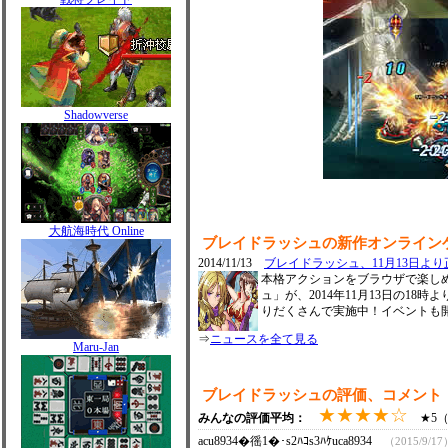
Shadowverse
大航海時代 Online
ブレイドラッシュの新作オンライン
2014/11/13
ブレイドラッシュ、11月13日よ
本格アクションをブラウザで楽し
ュ」が、2014年11月13日の1
りだくさんで実施中！イベントも
⇒
ニュースを全て見る
Maru-Jan
ブレイドラッシュの評価、コメント
★★★★☆
みんなの評価平均：
★5（1
acu8934�徭1�･s2ﾊｺs3ﾊｹuca8934
（2015/9/17