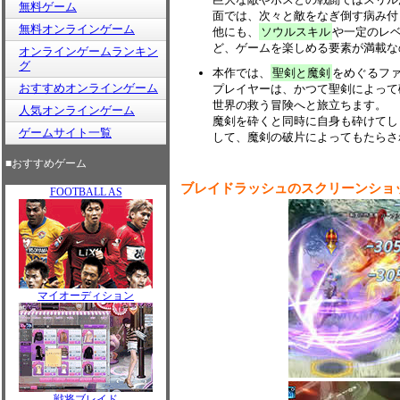
無料ゲーム
面では、次々と敵をなぎ倒す病み付
無料オンラインゲーム
他にも、
ソウルスキル
や一定のレ
ど、ゲームを楽しめる要素が満載な
オンラインゲームランキン
グ
本作では、
聖剣と魔剣
をめぐるフ
おすすめオンラインゲーム
プレイヤーは、かつて聖剣によって
世界の救う冒険へと旅立ちます。
人気オンラインゲーム
魔剣を砕くと同時に自身も砕けてし
ゲームサイト一覧
して、魔剣の破片によってもたらさ
■おすすめゲーム
ブレイドラッシュのスクリーンショ
FOOTBALL AS
マイオーディション
戦将ブレイド