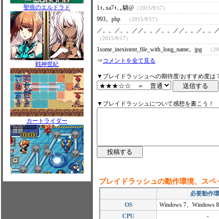
聖痕のエルドラド
1ｨ､xa7ｨ､｡驕@
（2015/9/17）
993。php
（2015/9/17）
／。。／。。／／。。／。。／／。。／。。／／。
（2015/9/17）
1some_inexistent_file_with_long_name。jpg
（20
⇒
コメントを全て見る
戦神世紀
▼ブレイドラッシュへの期待度/おすすめ度は
▼ブレイドラッシュについて感想を書こう！
カートライダー
ブレイドラッシュの動作環境、スペ
必要動作
OS
Windows 7、Windows 8
CPU
-