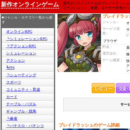
新作オンラインゲーム
新作オンラインゲームのブレイドラッシュ
リーンショット、動画、ユーザー評価のペ
ブレイドラッ
■ジャンル・カテゴリ一覧から探
す
ジャンル：
オ
サービス状
サ
オンラインRPG
態：
ゲ
┗シミュレーションRPG
ブラウザ
┗アクションRPG
料金：
基
シミュレーション
運営会社：
株
ゲーム概要：
アクション
快
ク
┗FPS
ン
┗シューティング
スポーツ
コミュニティ・育成
カード
テーブル・パズル
サー
ギャンブル・競馬
┗麻雀
ブレイドラッシュのゲーム詳細
┗パチスロ・パチンコ