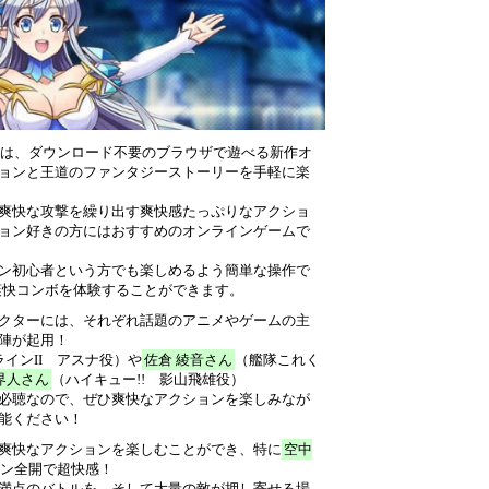
SH）は、ダウンロード不要のブラウザで遊べる新作オ
ョンと王道のファンタジーストーリーを手軽に楽
爽快な攻撃を繰り出す爽快感たっぷりなアクショ
ョン好きの方にはおすすめのオンラインゲームで
ン初心者という方でも楽しめるよう簡単な操作で
爽快コンボを体験することができます。
クターには、それぞれ話題のアニメやゲームの主
陣が起用！
インII アスナ役）や
佐倉 綾音さん
（艦隊これく
界人さん
（ハイキュー!! 影山飛雄役）
必聴なので、ぜひ爽快なアクションを楽しみなが
能ください！
爽快なアクションを楽しむことができ、特に
空中
ン全開で超快感！
満点のバトルを、そして大量の敵が押し寄せる場