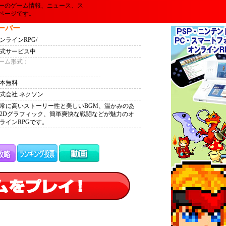
ーのゲーム情報、ニュース、ス
ページです。
ーバー
ンラインRPG/
式サービス中
ーム形式：
本無料
式会社 ネクソン
常に高いストーリー性と美しいBGM、温かみのあ
2Dグラフィック、簡単爽快な戦闘などが魅力のオ
ラインRPGです。