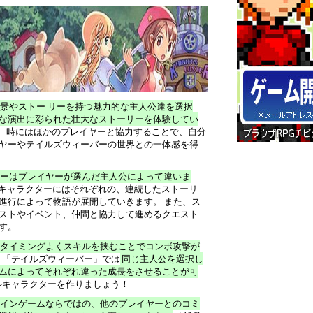
景やストー リーを持つ魅力的な主人公達を選択
な演出に彩られた壮大なストーリーを体験してい
え、時にはほかのプレイヤーと協力することで、自分
ヤーやテイルズウィーバーの世界との一体感を得
ーはプレイヤーが選んだ主人公によって違いま
キャラクターにはそれぞれの、連続したストーリ
進行によって物語が展開していきます。 また、ス
ストやイベント、仲間と協力して進めるクエスト
す。
タイミングよくスキルを挟むことでコンボ攻撃が
、「テイルズウィーバー」では
同じ主人公を選択し
ムによってそれぞれ違った成長をさせることが可
ルキャラクターを作りましょう！
インゲームならではの、他のプレイヤーとのコミ