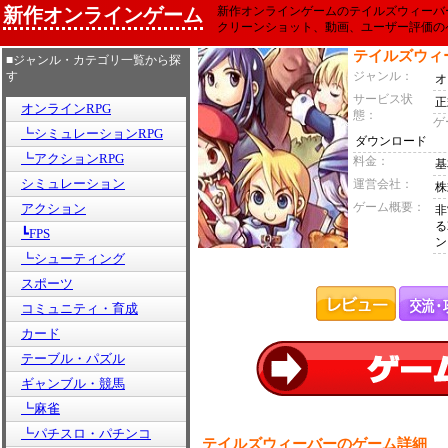
新作オンラインゲーム
新作オンラインゲームのテイルズウィーバ
クリーンショット、動画、ユーザー評価の
テイルズウィ
■ジャンル・カテゴリ一覧から探
す
ジャンル：
オ
サービス状
正
オンラインRPG
態：
ゲ
┗シミュレーションRPG
ダウンロード
┗アクションRPG
料金：
基
シミュレーション
運営会社：
株
ゲーム概要：
アクション
非
る
┗FPS
ン
┗シューティング
スポーツ
コミュニティ・育成
カード
テーブル・パズル
ギャンブル・競馬
┗麻雀
┗パチスロ・パチンコ
テイルズウィーバーのゲーム詳細