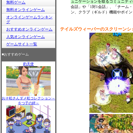
ュニケーションを取るコミュニティ
無料ゲーム
会話」や「1対1会話」、「チーム
無料オンラインゲーム
ン、クラブ（ギルド）機能やポイン
オンラインゲームランキン
グ
テイルズウィーバーのスクリーンシ
おすすめオンラインゲーム
人気オンラインゲーム
ゲームサイト一覧
■おすすめゲーム
釣天使
おそ松さんダメ松コレクション～
６つ子の絆～