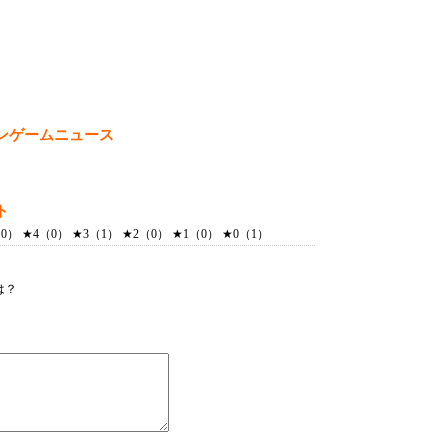
ンゲームニュース
ト
） ★4（0） ★3（1） ★2（0） ★1（0） ★0（1）
は？
！