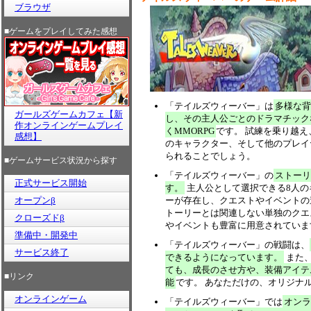
ブラウザ
■ゲームをプレイしてみた感想
「テイルズウィーバー」は
多様な背
ガールズゲームカフェ【新
し、その主人公ごとのドラマチック
作オンラインゲームプレイ
くMMORPG
です。 試練を乗り越
感想】
のキャラクター、そして他のプレイ
られることでしょう。
■ゲームサービス状況から探す
「テイルズウィーバー」の
ストーリ
正式サービス開始
す。
主人公として選択できる8人の
オープンβ
ーが存在し、クエストやイベントの
トーリーとは関連しない単独のクエ
クローズドβ
やイベントも豊富に用意されていま
準備中・開発中
「テイルズウィーバー」の戦闘は、
サービス終了
できるようになっています。
また
ても、成長のさせ方や、装備アイテ
■リンク
能
です。 あなただけの、オリジナ
オンラインゲーム
「テイルズウィーバー」では
オンラ