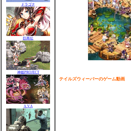
ドラゴナ
巨商伝
神姫PROJECT
テイルズウィーバーのゲーム動画
A.V.A