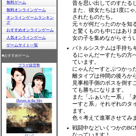
無料ゲーム
昔を思い出してのすたる
また、彼女たちは1度に
無料オンラインゲーム
されたものたち。
オンラインゲームランキン
グ
元々が何だったのかを知
おすすめオンラインゲーム
と驚くものも中にはあり
女の子を集めながらそう
人気オンラインゲーム
ゲームサイト一覧
バトルシステムは手持ち
るにゃんだーすたちの方
■おすすめゲーム
ています。
ブラゲ経営塾
にゃんだーすとぶつかっ
離タイプは仲間の後ろか
見事相手側のボスを倒す
ても勝ちになります。
また「ふぁいたー系」「
Heroes in the Sky
ーすと系」それぞれのタ
ます。
色々考えて進軍させてみ
戦闘中などいくつかのB
なっています！
ロン2