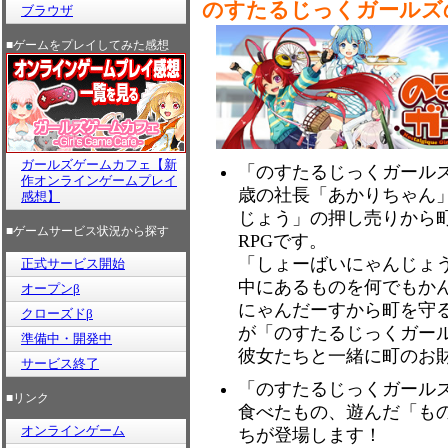
のすたるじっくガールズ
ブラウザ
■ゲームをプレイしてみた感想
ガールズゲームカフェ【新
「のすたるじっくガールズ
作オンラインゲームプレイ
歳の社長「あかりちゃん
感想】
じょう」の押し売りから
■ゲームサービス状況から探す
RPGです。
「しょーばいにゃんじょ
正式サービス開始
中にあるものを何でもか
オープンβ
にゃんだーすから町を守
クローズドβ
が「のすたるじっくガー
準備中・開発中
彼女たちと一緒に町のお
サービス終了
「のすたるじっくガール
■リンク
食べたもの、遊んだ「も
オンラインゲーム
ちが登場します！