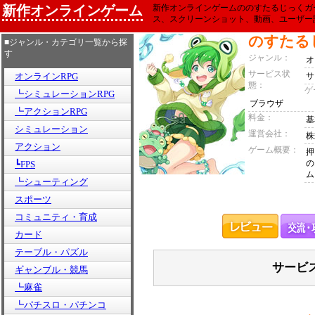
新作オンラインゲーム
新作オンラインゲームののすたるじっくガ
ス、スクリーンショット、動画、ユーザー
のすたる
■ジャンル・カテゴリ一覧から探
す
ジャンル：
オ
サービス状
オンラインRPG
サ
態：
ゲ
┗シミュレーションRPG
ブラウザ
┗アクションRPG
料金：
基
シミュレーション
運営会社：
株
アクション
ゲーム概要：
押
の
┗FPS
ム
┗シューティング
スポーツ
コミュニティ・育成
カード
テーブル・パズル
サービ
ギャンブル・競馬
┗麻雀
┗パチスロ・パチンコ