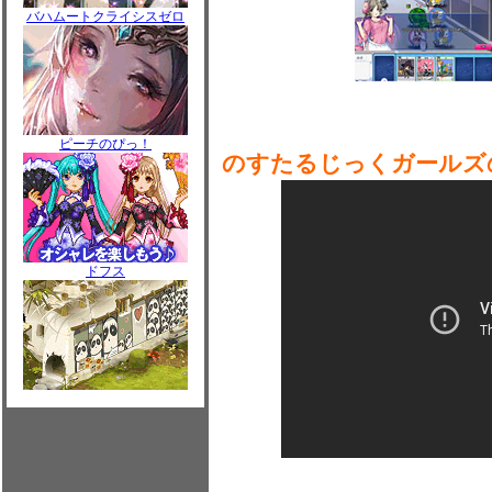
バハムートクライシスゼロ
ピーチのぴっ！
のすたるじっくガールズ
ドフス