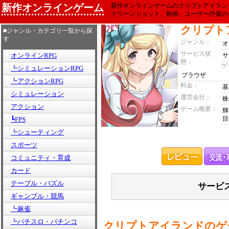
新作オンラインゲーム
新作オンラインゲームのクリプトアイラン
クリーンショット、動画、ユーザー評価の
クリプト
■ジャンル・カテゴリ一覧から探
す
ジャンル：
オ
サービス状
オンラインRPG
サ
態：
ゲ
┗シミュレーションRPG
ブラウザ
┗アクションRPG
料金：
基
シミュレーション
運営会社：
株
アクション
ゲーム概要：
輝
目
┗FPS
┗シューティング
スポーツ
コミュニティ・育成
カード
テーブル・パズル
サービ
ギャンブル・競馬
┗麻雀
┗パチスロ・パチンコ
クリプトアイランドのゲ