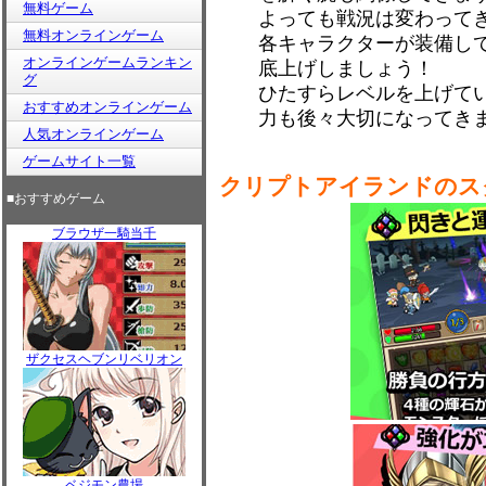
無料ゲーム
よっても戦況は変わって
無料オンラインゲーム
各キャラクターが装備し
オンラインゲームランキン
底上げしましょう！
グ
ひたすらレベルを上げて
おすすめオンラインゲーム
力も後々大切になってき
人気オンラインゲーム
ゲームサイト一覧
クリプトアイランドのス
■おすすめゲーム
ブラウザ一騎当千
ザクセスヘブンリベリオン
ベジモン農場