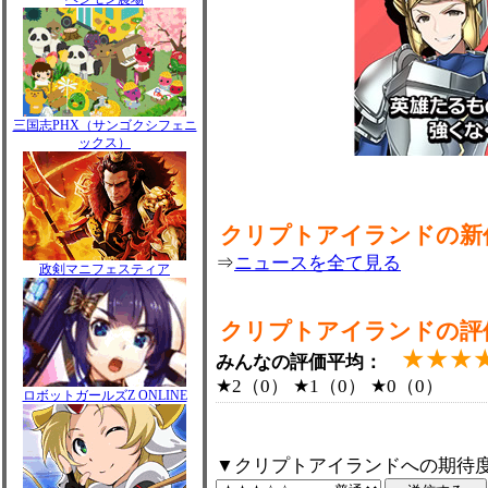
三国志PHX（サンゴクシフェニ
ックス）
クリプトアイランドの新
⇒
ニュースを全て見る
政剣マニフェスティア
クリプトアイランドの評
★★★
みんなの評価平均：
★2（0） ★1（0） ★0（0）
ロボットガールズZ ONLINE
▼クリプトアイランドへの期待度