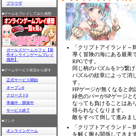
ブラウザ
■ゲームをプレイしてみた感想
「クリプトアイランド～輝
ガールズゲームカフェ【新
導く冒険の海にある最果
作オンラインゲームプレイ
感想】
RPGです。
同じ柄のパズルを3つ繋
■ゲームサービス状況から探す
パズルの紋章によって消
正式サービス開始
す。
オープンβ
HPゲージが無くなると勿
クローズドβ
緑色のバーがSPゲージと
なっても負けることはあ
準備中・開発中
得られなくなります。
サービス終了
敵をすべて倒して進みまし
■リンク
「クリプトアイランド～
オンラインゲーム
を解く腕も関係してきま