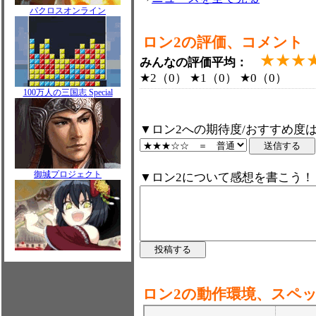
パクロスオンライン
ロン2の評価、コメント
★★★
みんなの評価平均：
★2（0） ★1（0） ★0（0）
100万人の三国志 Special
▼ロン2への期待度/おすすめ度
御城プロジェクト
▼ロン2について感想を書こう！
ロン2の動作環境、スペ