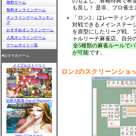
のもよし、各種特典で希
無料ゲーム
も良し！ 是非、プロ雀士
無料オンラインゲーム
「ロン2」はレーティン
オンラインゲームランキン
グ
対戦できるメインステー
おすすめオンラインゲーム
を原型にしたリーグ戦、
人気オンラインゲーム
ャルリーチ麻雀店、自分
全5種類の麻雀ルールで
ゲームサイト一覧
が可能
です。
■おすすめゲーム
メイプルストーリー
ロン2のスクリーンショ
壮絶大航海-Age of Discovery-
Webパワードール