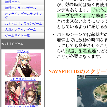
無料ゲーム
が、効果時間は短く再使
無料オンラインゲーム
ンデもあります。
その他
オンラインゲームランキン
カーブを描くような動き
グ
とは出来ないようになっ
おすすめオンラインゲーム
としているように感じる
人気オンラインゲーム
バトルシーンでは敵味方
ゲームサイト一覧
着弾までに数秒の時間を
■おすすめゲーム
ックしても命中させるこ
らの
弾速、射程距離
など
マビノギ
ことが必要になります。
NAVYFIELD2のスクリ
メビウスオンライン
ドットイーストの開拓民