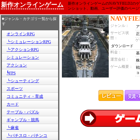
新作オンラインゲーム
新作オンラインゲームのNAVYFIELD2
ンショット、動画、ユーザー評価のページ
NAVYFIE
■ジャンル・カテゴリ一覧から探
す
ジャンル：
ア
サービス状
オンラインRPG
正
態：
ゲ
┗シミュレーションRPG
ダウンロード
┗アクションRPG
料金：
基
シミュレーション
運営会社：
株
アクション
ゲーム概要：
戦
ョ
┗FPS
┗シューティング
スポーツ
コミュニティ・育成
カード
テーブル・パズル
ギャンブル・競馬
┗麻雀
┗パチスロ・パチンコ