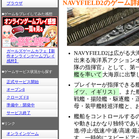
NAVYFIELD2のゲーム詳
ブラウザ
■ゲームをプレイしてみた感想
ガールズゲームカフェ【新
NAVYFIELD2は広がる
作オンラインゲームプレイ
出来る海洋系アクション
感想】
隊の指揮官』として、第
■ゲームサービス状況から探す
艦を率いて
大海原に出撃
正式サービス開始
プレイヤーが指揮できる
オープンβ
イツ、イギリス）
。また
クローズドβ
戦艦・揚陸艦・駆逐艦・
準備中・開発中
母・装甲艦軽巡洋艦と、お
サービス終了
艦船をコントロールする
や動きはかなり独特であ
■リンク
進/停止/低速/中速/高速
オンラインゲーム
す。一時的にスピードア