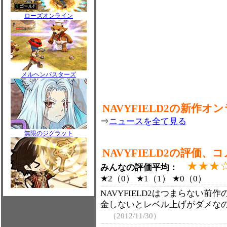
ローズオンライン
メルヘンバスターズ
NAVYFIELD2の新作
⇒
ニュースを全て見る
無限のジグラット
NAVYFIELD2の評価、
★★★
みんなの評価平均：
★2（0） ★1（1） ★0（0）
NAVYFIELD2はつまらない
金しないとレベル上げがダメな
（2012/11/30）