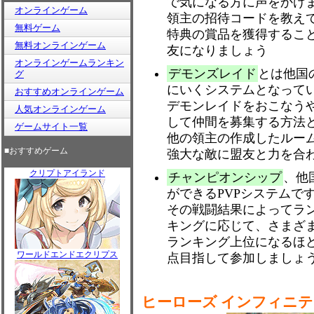
で気になる方に声をかけ
オンラインゲーム
領主の招待コードを教え
無料ゲーム
特典の賞品を獲得するこ
無料オンラインゲーム
友になりましょう
オンラインゲームランキン
デモンズレイド
とは他国
グ
にいくシステムとなって
おすすめオンラインゲーム
デモンレイドをおこなう
人気オンラインゲーム
して仲間を募集する方法
ゲームサイト一覧
他の領主の作成したルー
■おすすめゲーム
強大な敵に盟友と力を合
クリプトアイランド
チャンピオンシップ
、他
ができるPVPシステムで
その戦闘結果によってラ
キングに応じて、さまざ
ランキング上位になるほ
ワールドエンドエクリプス
点目指して参加しましょ
ヒーローズ インフィニ