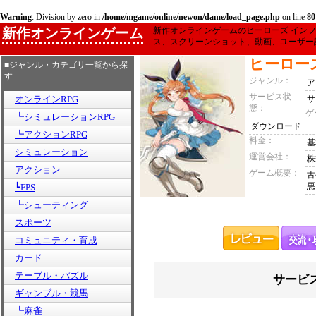
Warning
: Division by zero in
/home/mgame/online/newon/dame/load_page.php
on line
80
新作オンラインゲーム
新作オンラインゲームのヒーローズ イン
ス、スクリーンショット、動画、ユーザー
ヒーロー
■ジャンル・カテゴリ一覧から探
す
ジャンル：
ア
サービス状
オンラインRPG
サ
態：
ゲ
┗シミュレーションRPG
ダウンロード
┗アクションRPG
料金：
基
シミュレーション
運営会社：
株
アクション
ゲーム概要：
古
悪
┗FPS
┗シューティング
スポーツ
コミュニティ・育成
カード
テーブル・パズル
サービ
ギャンブル・競馬
┗麻雀