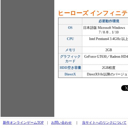
ヒーローズ インフィニ
必要動作環境
OS
日本語版 Microsoft Window
7 / 8 /8．1/ 10
CPU
Intel Pentium4 3.4GHz 以
メモリ
2GB
グラフィック
GeForce GT630／Radeon HD4
カード
HDD空き容量
2GB程度
DirectX
DirectX9.0c以降のバージ
新作オンラインゲームTOP
|
お問い合わせ
｜
当サイトへのリンクについて