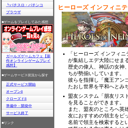
┗パチスロ・パチンコ
ヒーローズ インフィニ
ブラウザ
■ゲームをプレイしてみた感想
「ヒーローズ インフィニ
ガールズゲームカフェ【新
が集結しエデ大陸にせま
作オンラインゲームプレイ
感想】
歴史の偉人、神話の女神
ちが勢揃いしています。
■ゲームサービス状況から探す
彼らを指揮し「魔王アン
正式サービス開始
たおし世界を平和へとみ
オープンβ
盟友システム「朋友リス
クローズドβ
を見ることができます。
準備中・開発中
また、盟友のところへ英
サービス終了
友におすすめの領主をピ
名前で領主を検索すると
■リンク