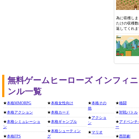
為に収穫しま
たけの収穫数
返してくれま
無料ゲームヒーローズ インフィ
ンル一覧
★
本格MMORPG
★
本格女性向け
★
本格その
★
格闘
他
★
本格アクション
★
本格カード
★
対戦バトル
★
アクショ
★
本格シミュレーショ
★
本格ギャンブル
★
アドベンチ
ン
ン
ー
★
本格シューティン
★
マリオ
★
本格FPS
グ
★
西部劇