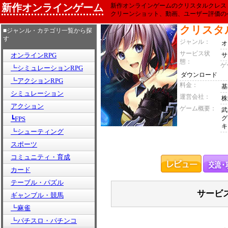
新作オンラインゲーム
新作オンラインゲームのクリスタルクレス
クリーンショット、動画、ユーザー評価の
クリスタ
■ジャンル・カテゴリ一覧から探
す
ジャンル：
オ
サービス状
オンラインRPG
サ
態：
ゲ
┗シミュレーションRPG
ダウンロード
┗アクションRPG
料金：
基
シミュレーション
運営会社：
株
アクション
ゲーム概要：
武
グ
┗FPS
キ
┗シューティング
スポーツ
コミュニティ・育成
カード
テーブル・パズル
サービ
ギャンブル・競馬
┗麻雀
┗パチスロ・パチンコ