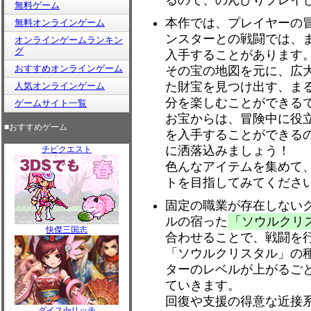
るので、のんびりプレイ
無料ゲーム
本作では、プレイヤーの
無料オンラインゲーム
ンスターとの戦闘では、
オンラインゲームランキン
グ
入手することがあります
おすすめオンラインゲーム
その宝の地図を元に、広
た財宝を見つけ出す、ま
人気オンラインゲーム
分を楽しむことができる
ゲームサイト一覧
お宝からは、冒険中に役
■おすすめゲーム
を入手することができる
に洒落込みましょう！
チビクエスト
色んなアイテムを集めて
トを目指してみてくださ
固定の職業が存在しない
ルの宿った
「ソウルクリ
快傑三国志
合わせることで、戦闘を
「ソウルクリスタル」の
ターのレベルが上がるご
ていきます。
回復や支援の得意な近接
ダイスdeリッチ