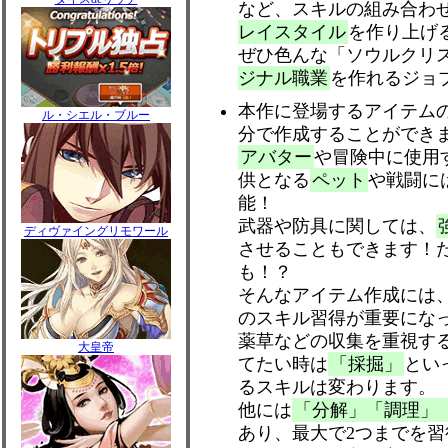
など、スキルの組み合わ
レイスタイル
を作り上げ
ぜひ色んな「ソウルクリ
ジナル職業
を作れるジョ
本作に登場するアイテム
ル・シエル・ブルー
分で作成することができ
アバター
や冒険中に使用
供となる
ペット
や戦闘に
能！
武器や防具に関しては、
ディヴァイングリモワール
させることもできます！
も！？
そんなアイテム作成には
のスキル習得が重要にな
薬草などの収集を重視す
大皇帝
てたい時は
「採掘」
とい
るスキルは変わります。
他には
「分解」「調理」
あり、最大で2つまでを