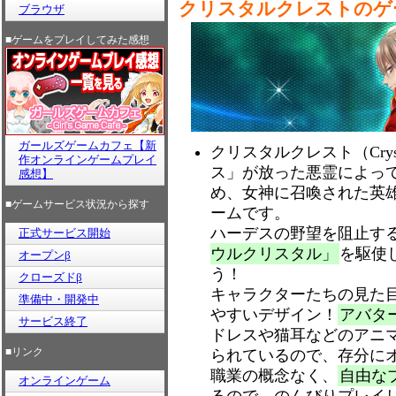
クリスタルクレストのゲ
ブラウザ
■ゲームをプレイしてみた感想
ガールズゲームカフェ【新
クリスタルクレスト（Cryst
作オンラインゲームプレイ
ス」が放った悪霊によっ
感想】
め、女神に召喚された英
■ゲームサービス状況から探す
ームです。
ハーデスの野望を阻止す
正式サービス開始
ウルクリスタル」
を駆使
オープンβ
う！
クローズドβ
キャラクターたちの見た
準備中・開発中
やすいデザイン！
アバタ
サービス終了
ドレスや猫耳などのアニ
■リンク
られているので、存分に
職業の概念なく、
自由な
オンラインゲーム