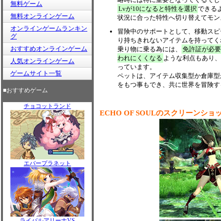
無料ゲーム
Lvが10になると特性を選択
できる
無料オンラインゲーム
状況に合った特性へ切り替えてモン
オンラインゲームランキン
冒険中のサポートとして、移動スピ
グ
り持ちきれないアイテムを持ってく
おすすめオンラインゲーム
乗り物に乗る為には、
免許証が必要
われにくくなる
ような利点もあり、
人気オンラインゲーム
っています。
ゲームサイト一覧
ペットは、アイテム収集型か倉庫型
をもつ事もでき、共に世界を冒険す
■おすすめゲーム
チョコットランド
ECHO OF SOULのスクリーンショ
エバープラネット
ライバルアリーナVS