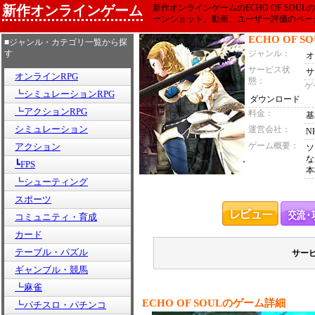
新作オンラインゲーム
新作オンラインゲームのECHO OF SOU
ーンショット、動画、ユーザー評価のペー
ECHO OF SO
■ジャンル・カテゴリ一覧から探
す
ジャンル：
オ
サービス状
サ
オンラインRPG
態：
ゲ
┗シミュレーションRPG
ダウンロード
┗アクションRPG
料金：
基
シミュレーション
運営会社：
N
ゲーム概要：
アクション
ソ
な
┗FPS
本
┗シューティング
スポーツ
コミュニティ・育成
カード
テーブル・パズル
サー
ギャンブル・競馬
┗麻雀
ECHO OF SOULのゲーム詳細
┗パチスロ・パチンコ