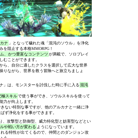
カナ
」となって穢れた魂「混沌のソウル」を浄化
みを阻止する本格MMORPG！
ム、かつ豊富なコンテンツ
が満載で、ソロプレイ
しむことができます。
から、自分に適したクラスを選択して広大な世界
操りながら、世界を救う冒険へと旅立ちましょ
ナ」は、モンスターを討伐した時に手に入る
混沌
。
究極スキル
で使う事ができ、ソウルスキルを使って
能力が向上します。
できない特別な事ですが、他のアルカナと一緒に浄
選ばず浄化をする事ができます。
あり、攻撃型と防御型、威力特化型と妨害型などとい
ルや戦い方が変わる
ようになっています。
される特性が出てくるので、仲間とのダンジョン攻
ょう。