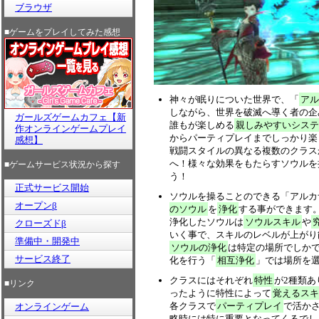
ブラウザ
■ゲームをプレイしてみた感想
神々が眠りについた世界で、「
アル
しながら、世界を破滅へ導く者の企
ガールズゲームカフェ【新
誰もが楽しめる
親しみやすいシステ
作オンラインゲームプレイ
からパーティプレイまでしっかり楽
感想】
戦闘スタイルの異なる複数のクラス
へ！様々な効果をもたらすソウルを
■ゲームサービス状況から探す
う！
正式サービス開始
ソウルを操ることのできる「アルカ
オープンβ
のソウル
を
浄化
する事ができます
浄化したソウルは
ソウルスキル
や
クローズドβ
いく事で、スキルのレベルが上がり
準備中・開発中
ソウルの浄化
は特定の場所でしか
サービス終了
化を行う「
相互浄化
」では場所を
クラスにはそれぞれ
特性
が2種類
■リンク
ったように特性によって
覚えるスキ
各クラスで
パーティプレイ
で活か
オンラインゲーム
略時には特に重要となってくるでし