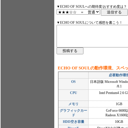
▼ECHO OF SOULへの期待度/おすすめ度は？
▼ECHO OF SOULについて感想を書こう！
ECHO OF SOULの動作環境、スペ
必要動作環
OS
日本語版 Microsoft Windows 
/8.1
CPU
Intel Pentium4 2.6
メモリ
1GB
グラフィックカー
GeForce 660
ド
Radeon X160
HDD空き容量
10GB