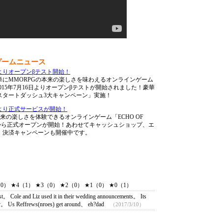
ンゲームニュース
16日よりオープンβテスト開始！
にMMORPGの本来の楽しさを味わえるオンラインゲーム
にて、2015年7月16日よりオープンβテストが開始されました！豪華
スタートダッシュ3大キャンペーン」実施！
22日より正式サービスが開始！
来の楽しさを体験できるオンラインゲーム「ECHO OF
月22日から正式オープンが開始！あわせてキャッシュショップ、エ
。決済キャンペーンも開催中です。
） ★4（1） ★3（0） ★2（0） ★1（0） ★0（1）
rest。 Cole and Liz used it in their wedding announcements。 Its
 away。 Us Reffrews(nroes) get around、 eh?dad
（2017/3/10）