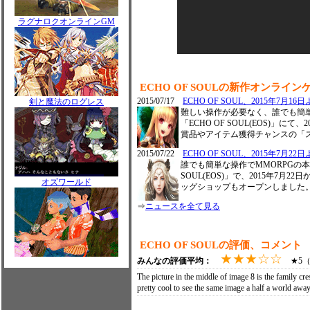
ラグナロクオンラインGM
ECHO OF SOULの新作オンライ
2015/07/17
ECHO OF SOUL、2015年7月
剣と魔法のログレス
難しい操作が必要なく、誰でも簡単
「ECHO OF SOUL(EOS)」
賞品やアイテム獲得チャンスの「
2015/07/22
ECHO OF SOUL、2015年7月
誰でも簡単な操作でMMORPGの本
SOUL(EOS)」で、2015年7
オズワールド
ッグショップもオープンしました
⇒
ニュースを全て見る
ECHO OF SOULの評価、コメント
★★★☆☆
みんなの評価平均：
★5（0
The picture in the middle of image 8 is the family c
pretty cool to see the same image a half a world