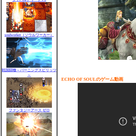
soulworker（ソウルワーカー）
戦国闘檄～バーニングスピリッツ
～
ECHO OF SOULのゲーム動画
ファンタジーアース ゼロ