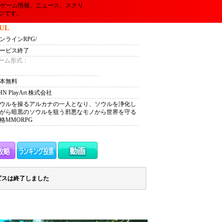
Lのゲーム情報、ニュース、スクリ
ジです。
UL
ンラインRPG/
ービス終了
ーム形式：
本無料
HN PlayArt 株式会社
ウルを操るアルカナの一人となり、ソウルを浄化し
がら暗黒のソウルを狙う邪悪なモノから世界を守る
格MMORPG
ビスは終了しました