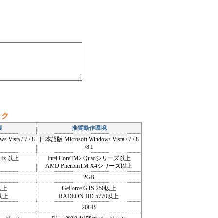
ック
境
推奨動作環境
Vista / 7 / 8
日本語版 Microsoft Windows Vista / 7 / 8
/8.1
 GHz 以上
Intel CoreTM2 Quadシリーズ以上
AMD PhenomTM X4シリーズ以上
2GB
0以上
GeForce GTS 250以上
0以上
RADEON HD 5770以上
20GB