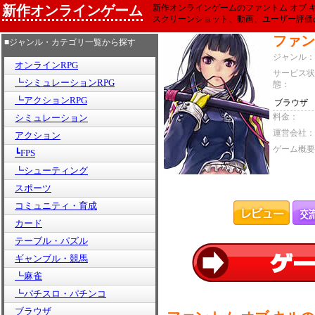
新作オンラインゲーム
新作オンラインゲームのファントム オブ 
スクリーンショット、動画、ユーザー評価
ファン
■ジャンル・カテゴリ一覧から探す
ジャンル：
オンラインRPG
サービス状
┗シミュレーションRPG
態：
┗アクションRPG
ブラウザ
料金：
シミュレーション
運営会社：
アクション
ゲーム概要
┗FPS
┗シューティング
スポーツ
コミュニティ・育成
カード
テーブル・パズル
ギャンブル・競馬
┗麻雀
┗パチスロ・パチンコ
ブラウザ