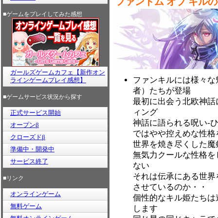
ファントム オブ キル
■ゲームをプレイしてみた感想
ガールズゲームカフェ【新作オン
ファンキルには様々な
ラインゲームプレイ感想】
者）たちが登場
■ゲームサービス状況から探す
最初に出会う北欧神話
ィング
正式サービス開始
神話に語られる呪い-
オープンβ
ではやや控えめな性格
クローズドβ
世界を焼き尽くした魔
準備中・開発中
無気力クールな性格を
サービス終了
ない
それは伝承にある世界
■リンク
させているのか・・
オンラインゲーム
個性的なキル姫たちは
無料ゲーム
します