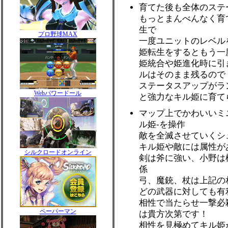
育てた後も全体のステ
もっとまんべんなく育
生で
プロ野球MAX
一度ユニットのレベル
姫転生をするともう一
姫統合や姫進化時に引
ルはそのまま残るので
ステータスアップがラ
Webパワードール
と強力なキル姫に育て
マップ上でかわいいミ
ル姫-を操作
敵を全滅させていくシ
キル姫や敵には属性が
シルクロードオンライン
剣は斧に強い、小野は
係
弓、魔銃、杖は上記の
どの武器に対しても有
相性で当たらせ一撃必
ペーパーマン
は貴方次第です！
相性を見極めてキル姫