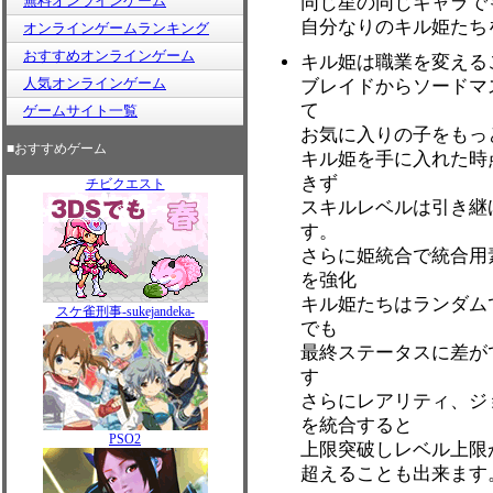
無料オンラインゲーム
同じ星の同じキャラで
自分なりのキル姫たち
オンラインゲームランキング
おすすめオンラインゲーム
キル姫は職業を変える
人気オンラインゲーム
ブレイドからソードマ
て
ゲームサイト一覧
お気に入りの子をもっ
■おすすめゲーム
キル姫を手に入れた時
きず
チビクエスト
スキルレベルは引き継
す。
さらに姫統合で統合用
を強化
キル姫たちはランダム
スケ雀刑事-sukejandeka-
でも
最終ステータスに差が
す
さらにレアリティ、ジ
を統合すると
PSO2
上限突破しレベル上限
超えることも出来ます