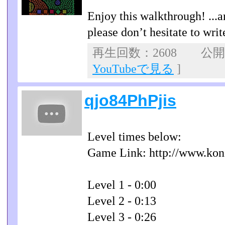
Enjoy this walkthrough! ...a
please don’t hesitate to wr
再生回数：2608 公開日：
YouTubeで見る
]
qjo84PhPjis
Level times below:
Game Link: http://www.kon
Level 1 - 0:00
Level 2 - 0:13
Level 3 - 0:26