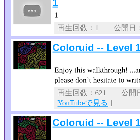
1
1
再生回数：1 公開日
Coloruid -- Level
Enjoy this walkthrough! ...a
please don’t hesitate to wr
再生回数：621 公開日：2
YouTubeで見る
]
Coloruid -- Level