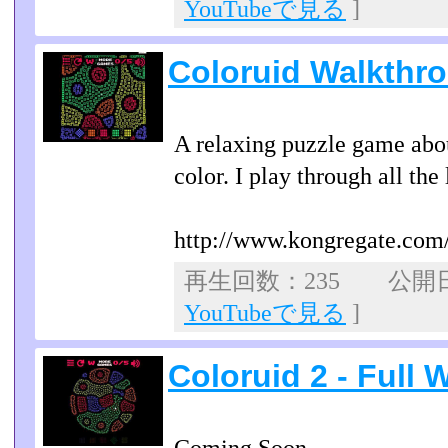
YouTubeで見る
]
Coloruid Walkthr
A relaxing puzzle game abo
color. I play through all th
http://www.kongregate.com
再生回数：235 公開日：2
YouTubeで見る
]
Coloruid 2 - Full