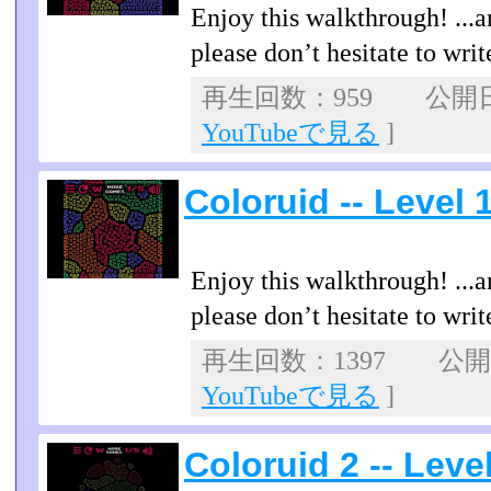
Enjoy this walkthrough! ...a
please don’t hesitate to wr
再生回数：959 公開日：2
YouTubeで見る
]
Coloruid -- Level
Enjoy this walkthrough! ...a
please don’t hesitate to wr
再生回数：1397 公開日：
YouTubeで見る
]
Coloruid 2 -- Lev