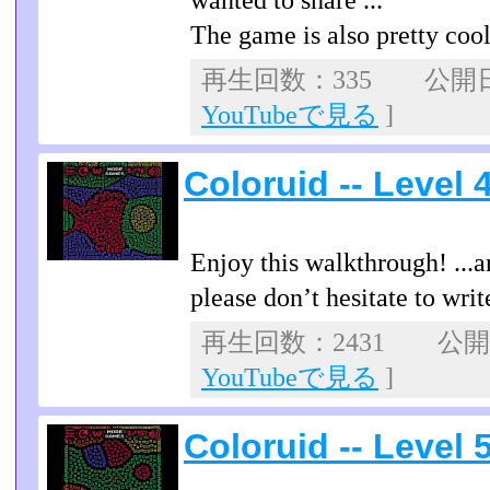
wanted to share ...
The game is also pretty cool
再生回数：335 公開日：2
YouTubeで見る
]
Coloruid -- Level
Enjoy this walkthrough! ...a
please don’t hesitate to wr
再生回数：2431 公開日：
YouTubeで見る
]
Coloruid -- Level