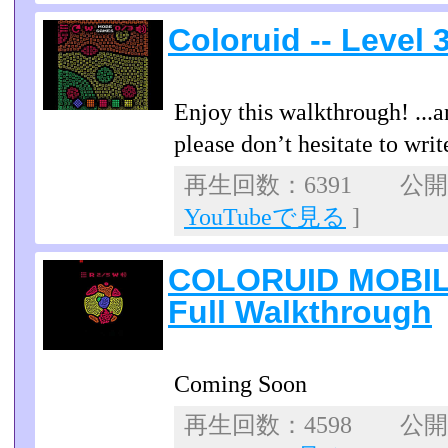
Coloruid -- Level
Enjoy this walkthrough! ...a
please don’t hesitate to wr
再生回数：6391 公開日：
YouTubeで見る
]
COLORUID MOBILE
Full Walkthrough
Coming Soon
再生回数：4598 公開日：