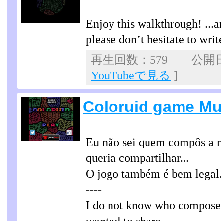
Enjoy this walkthrough! ...a
please don’t hesitate to wr
再生回数：579 公開日：2
YouTubeで見る
]
Coloruid game Mu
Eu não sei quem compôs a
queria compartilhar...
O jogo também é bem legal
----
I do not know who compose