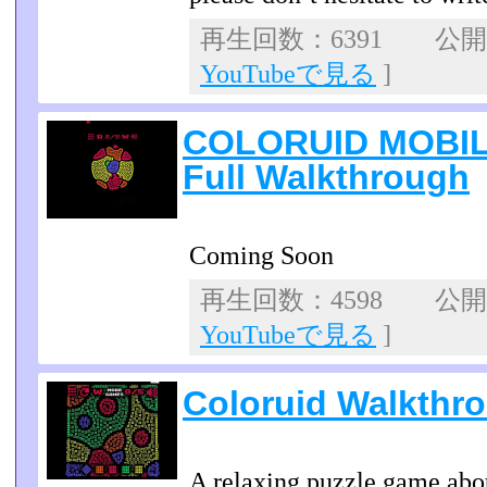
再生回数：6391 公開日：
YouTubeで見る
]
COLORUID MOBILE
Full Walkthrough
Coming Soon
再生回数：4598 公開日：
YouTubeで見る
]
Coloruid Walkthr
A relaxing puzzle game abo