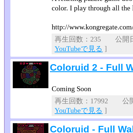
color. I play through all th
http://www.kongregate.com
再生回数：235 公開日：2
YouTubeで見る
]
Coloruid 2 - Full
Coming Soon
再生回数：17992 公開日
YouTubeで見る
]
Coloruid - Full W