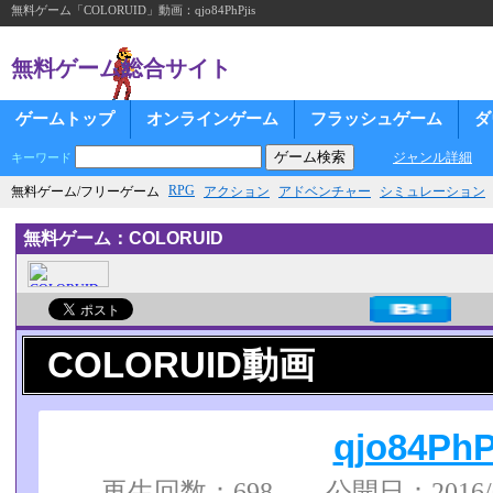
無料ゲーム「COLORUID」動画：qjo84PhPjis
無料ゲーム総合サイト
ゲームトップ
オンラインゲーム
フラッシュゲーム
ダ
ジャンル詳細
キーワード
RPG
無料ゲーム/フリーゲーム
アクション
アドベンチャー
シミュレーション
無料ゲーム：COLORUID
COLORUID動画
qjo84PhP
再生回数：698 公開日：2016/02