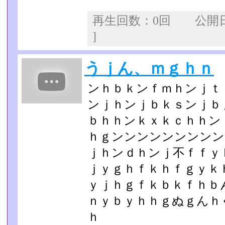
再生回数：0回 公開
]
うｊん、ｍｇｈｎ
ンｈｂｋンｆｍｈンｊｔ
ンｊｈンｊｂｋｓンｊｂ
ｂｈｈンｋｘｋｃｈｈン
ｈｇンンンンンンンンン
ｊｈンｄｈンｊ不ｆｆｙ
ｊｙｇｈｆｋｈｆｇｙｋ
ｙｊｈｇｆｋｂｋｆｈｂ
ｎｙｂｙｈｈｇぬｇんｈ
ｈ