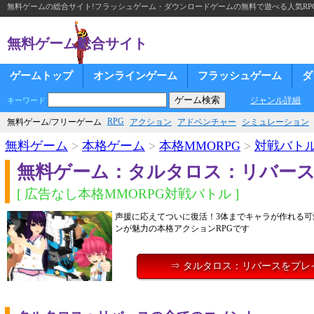
無料ゲームの総合サイト!フラッシュゲーム・ダウンロードゲームの無料で遊べる人気RP
無料ゲーム総合サイト
ゲームトップ
オンラインゲーム
フラッシュゲーム
ダ
ジャンル詳細
キーワード
RPG
無料ゲーム/フリーゲーム
アクション
アドベンチャー
シミュレーション
無料ゲーム
>
本格ゲーム
>
本格MMORPG
>
対戦バト
無料ゲーム：タルタロス：リバー
[ 広告なし本格MMORPG対戦バトル ]
声援に応えてついに復活！3体までキャラが作れる可
ンが魅力の本格アクションRPGです
⇒ タルタロス：リバースをプレ